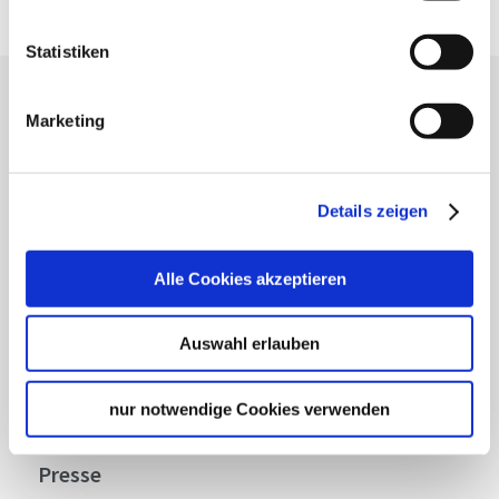
Statistiken
Lassen Sie sich inspirieren!
Marketing
Mit unserem Newsletter bleiben Sie zu Events,
Highlights und aktuellen Angeboten in
Stuttgart und Region immer up-to-date.
Details zeigen
Alle Cookies akzeptieren
Abonnieren
Auswahl erlauben
Über uns
nur notwendige Cookies verwenden
Stellenangebote
Presse