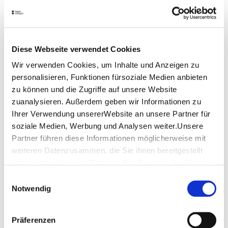
Zur Website des Heimatmuseums Möhringen
Lage & Kontakt
Diese Webseite verwendet Cookies
Wir verwenden Cookies, um Inhalte und Anzeigen zu
Heimatmuseum Möhringen
Filderbahnstraße 29
personalisieren, Funktionen fürsoziale Medien anbieten
70567 Stuttgart
zu können und die Zugriffe auf unsere Website
zuanalysieren. Außerdem geben wir Informationen zu
Veranstalter: Heimatmuseum Möhringen
Ihrer Verwendung unsererWebsite an unsere Partner für
soziale Medien, Werbung und Analysen weiter.Unsere
Partner führen diese Informationen möglicherweise mit
Planen Sie Ihre Anreise
weiteren Datenzusammen, die Sie ihnen bereitgestellt
Verkehrs- und Tarifverbund Stuttgart GmbH
haben oder die sie im Rahmen IhrerNutzung der Dienste
Fahrplanauskunft des VVS
gesammelt haben.
Einwilligungsauswahl
Deutsche Bahn AG
Impressum
|
Datenschutzerklärung
Notwendig
Fahrplanauskunft der DB
Google Maps
Präferenzen
Google Maps Route