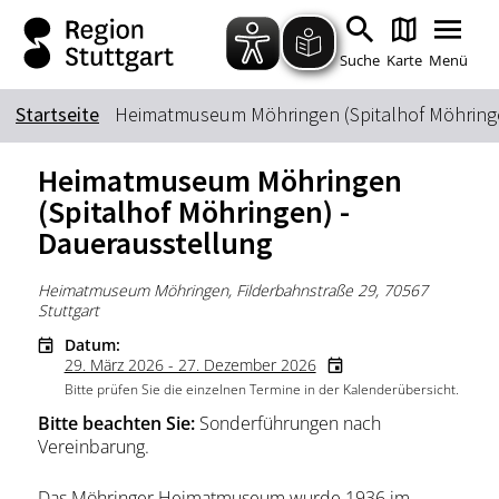
Zum Hauptinhalt springen
Zur Suche springen
Zur Hauptnavigation
Zum Footer springen
Suche
Karte
Menü
Startseite
Heimatmuseum Möhringen (Spitalhof Möhringe
Suchbegriff
Heimatmuseum Möhringen
(Spitalhof Möhringen) -
Dauerausstellung
Das könnte Sie interessieren
Stadtführungen
Tickets
Heimatmuseum Möhringen, Filderbahnstraße 29, 70567
Stuttgart
Citytour
Übernachtung
Datum:
Erlebnisse
Essen & Trinken
29. März 2026 - 27. Dezember 2026
Bitte prüfen Sie die einzelnen Termine in der Kalenderübersicht.
Wein
Automobil
Bitte beachten Sie:
Sonderführungen nach
Kultur
Feste & Highlights
Vereinbarung.
Das Möhringer Heimatmuseum wurde 1936 im