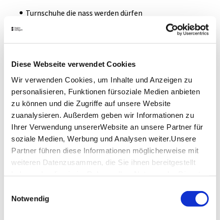
Turnschuhe die nass werden dürfen
Ersatzkleidung, -Schuhe, Handtuch
Sonnencreme
Diese Webseite verwendet Cookies
Wir verwenden Cookies, um Inhalte und Anzeigen zu
Hinweis an die Teilnehmer
personalisieren, Funktionen fürsoziale Medien anbieten
zu können und die Zugriffe auf unsere Website
Mindestteilnehmer 2 Personen pro Kanadier
zuanalysieren. Außerdem geben wir Informationen zu
Kinder bis 11 Jahren nur in Begleitung von jeweils 
Ihrer Verwendung unsererWebsite an unsere Partner für
einem Erwachsenen pro Kanadier
soziale Medien, Werbung und Analysen weiter.Unsere
Partner führen diese Informationen möglicherweise mit
gute Schwimmkenntnisse
weiteren Datenzusammen, die Sie ihnen bereitgestellt
haben oder die sie im Rahmen IhrerNutzung der Dienste
gesammelt haben.
Einwilligungsauswahl
Impressum
|
Datenschutzerklärung
Notwendig
Lage & Kontakt