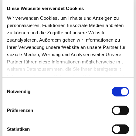
Inkl. Vorspeisensnack und 2-Gang-Menü in 3 Restaurants. 
Diese Webseite verwendet Cookies
Getränke sind nicht inkludiert.
Wir verwenden Cookies, um Inhalte und Anzeigen zu
Sprache: deutsch
personalisieren, Funktionen fürsoziale Medien anbieten
zu können und die Zugriffe auf unsere Website
Ende der Tour: Schlossplatz
zuanalysieren. Außerdem geben wir Informationen zu
Wir bitten um Verständnis, dass 
Ihrer Verwendung unsererWebsite an unsere Partner für
Allergien/Lebensmittelunverträglichkeiten nicht 
soziale Medien, Werbung und Analysen weiter.Unsere
berücksichtigt werden können. 
Partner führen diese Informationen möglicherweise mit
Gerne können Sie auch eine vegetarische Alternative des 
weiteren Datenzusammen, die Sie ihnen bereitgestellt
Menüs buchen. Bitte geben Sie dies bei der Buchung 
haben oder die sie im Rahmen IhrerNutzung der Dienste
(unter Hinweisen) an. 
gesammelt haben.
Einwilligungsauswahl
Bitte beachten Sie: Ein Gutschein muss vorab in ein Ticket 
Impressum
|
Datenschutzerklärung
Notwendig
für die Tour umgewandelt werden!
Mit einer Buchungsbestätigung erhalten Sie 10 % Rabatt 
Präferenzen
auf Souvenir- und Geschenkartikel im Haus des Tourismus. 
Ausgenommen Tickets & Bücher, nicht in Verbindung mit 
anderen Rabattaktionen.
Statistiken