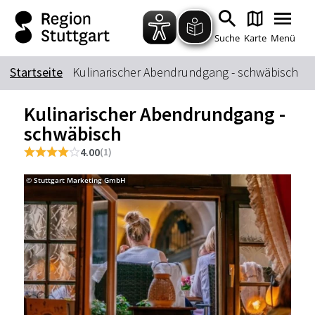
Zum Hauptinhalt springen
Zur Suche springen
Zur Hauptnavigation
Zum Footer springen
Suche
Karte
Menü
Startseite
Kulinarischer Abendrundgang - schwäbisch
Suchbegriff
Kulinarischer Abendrundgang -
schwäbisch
Das könnte Sie interessieren
4.00
(1)
Stadtführungen
Tickets
© Stuttgart Marketing GmbH
© Stu
Citytour
Übernachtung
Erlebnisse
Essen & Trinken
Wein
Automobil
Kultur
Feste & Highlights