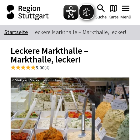
Zum Hauptinhalt springen
Zur Suche springen
Zur Hauptnavigation
Zum Footer springen
Suche
Karte
Menü
Startseite
Leckere Markthalle – Markthalle, lecker!
Suchbegriff
Leckere Markthalle –
Markthalle, lecker!
Das könnte Sie interessieren
5.00
(4)
Stadtführungen
Tickets
© Stuttgart Marketing GmbH
© Stu
Citytour
Übernachtung
Erlebnisse
Essen & Trinken
Wein
Automobil
Kultur
Feste & Highlights