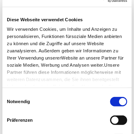
Sprache: deutsch
Ende der Tour: Markthalle
Diese Webseite verwendet Cookies
Zwischen den Verkostungen besteht die Möglichkeit 
Wir verwenden Cookies, um Inhalte und Anzeigen zu
etwas vom Trinkwasser der Ceresbrunnen zu genießen. 
personalisieren, Funktionen fürsoziale Medien anbieten
Aus Gründen der Nachhaltigkeit bitten wir Sie hierfür Ihr 
zu können und die Zugriffe auf unsere Website
eigenes Trinkgefäß (Becher, Flasche…) zur Tour 
zuanalysieren. Außerdem geben wir Informationen zu
mitzubringen. 
Ihrer Verwendung unsererWebsite an unsere Partner für
Wir bitten um Verständnis, dass 
soziale Medien, Werbung und Analysen weiter.Unsere
Allergien/Lebensmittelunverträglichkeiten nicht 
Partner führen diese Informationen möglicherweise mit
berücksichtigt werden können. 
weiteren Datenzusammen, die Sie ihnen bereitgestellt
haben oder die sie im Rahmen IhrerNutzung der Dienste
Bitte beachten Sie: Ein Gutschein muss vorab in ein Ticket 
gesammelt haben.
für die Tour umgewandelt werden!
Einwilligungsauswahl
Impressum
|
Datenschutzerklärung
Notwendig
Mit einer Buchungsbestätigung erhalten Sie 10 % Rabatt 
auf Souvenir- und Geschenkartikel im Haus des Tourismus. 
Ausgenommen Tickets & Bücher, nicht in Verbindung mit 
Präferenzen
anderen Rabattaktionen.