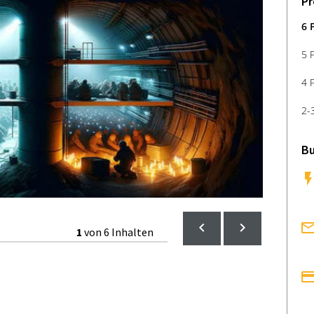
Pr
6 
5 
4 
2-
Bu
1
von 6 Inhalten