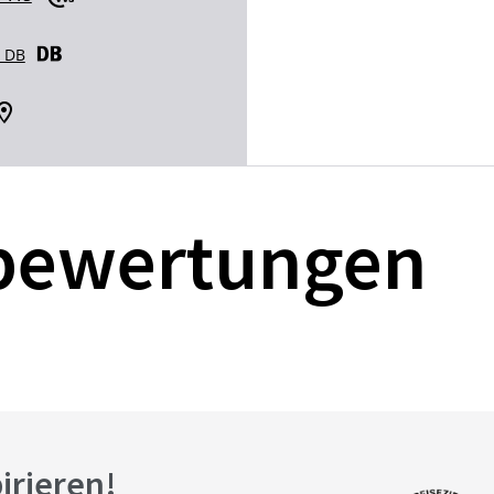
r DB
bewertungen
pirieren!