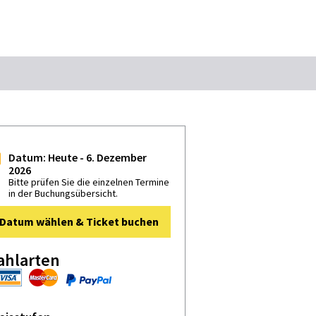
Suchbegriff
 Stuttgart
Das könnte Sie interessieren
Datum: Heute - 6. Dezember
2026
Stadtführungen
Tickets
Bitte prüfen Sie die einzelnen Termine
in der Buchungsübersicht.
Citytour
Übernachtung
Datum wählen & Ticket buchen
Erlebnisse
Essen & Trinken
Wein
Automobil
ahlarten
Kultur
Feste & Highlights