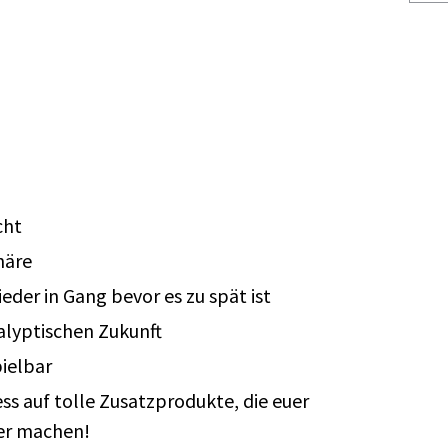
cht
häre
eder in Gang bevor es zu spät ist
alyptischen Zukunft
ielbar
s auf tolle Zusatzprodukte, die euer
ger machen!