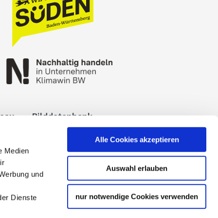
reau
Bilddatenbank
okies
Impressum
Alle Cookies akzeptieren
le Medien
ir
Auswahl erlauben
, Werbung und
nur notwendige Cookies verwenden
der Dienste