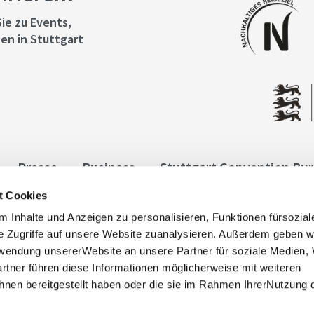
ie zu Events,
en in Stuttgart
Presse
Business
Stuttgart Convention Bu
t Cookies
ngen
Datenschutz
Widerruf
Kontakt
Co
 Inhalte und Anzeigen zu personalisieren, Funktionen fürsozia
it
e Zugriffe auf unsere Website zuanalysieren. Außerdem geben w
rwendung unsererWebsite an unsere Partner für soziale Medien
rtner führen diese Informationen möglicherweise mit weiteren
nen bereitgestellt haben oder die sie im Rahmen IhrerNutzung 