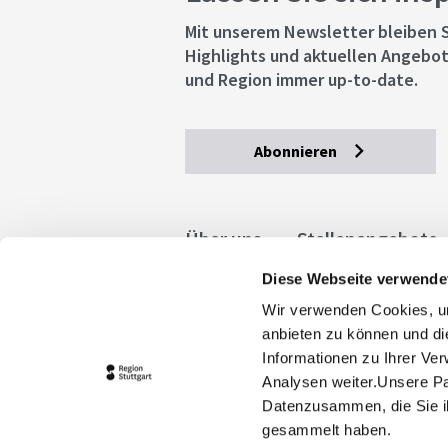
Mit unserem Newsletter bleiben S
Highlights und aktuellen Angebot
und Region immer up-to-date.
Abonnieren
Über uns
Stellenangebote
Diese Webseite verwende
Allgemeine Geschäftsbedingu
Wir verwenden Cookies, um
stuttgart.de
Barrierefreihe
anbieten zu können und di
Informationen zu Ihrer Ve
Analysen weiter.Unsere Pa
Datenzusammen, die Sie ih
gesammelt haben.