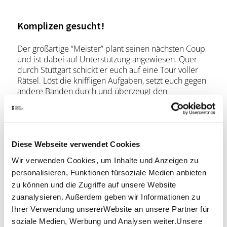
Komplizen gesucht!
Der großartige “Meister” plant seinen nächsten Coup
und ist dabei auf Unterstützung angewiesen. Quer
durch Stuttgart schickt er euch auf eine Tour voller
Rätsel. Löst die kniffligen Aufgaben, setzt euch gegen
andere Banden durch und überzeugt den
berüchtigten “Meister” von euren Fähigkeiten.
Ausgerüstet mit einem iPad und einer Einsatztasche
voller Rätselutensilien stürzt ihr euch in ein
Diese Webseite verwendet Cookies
aufregendes Abenteuer. Folgt den heißen Spuren
und behaltet eure Umgebung aufmerksam im Auge,
Wir verwenden Cookies, um Inhalte und Anzeigen zu
denn nur so könnt ihr den Aufnahmetest bestehen
personalisieren, Funktionen fürsoziale Medien anbieten
und euch am Ende Meisterdiebe nennen.
zu können und die Zugriffe auf unsere Website
zuanalysieren. Außerdem geben wir Informationen zu
Mitzubringen ist
Ihrer Verwendung unsererWebsite an unsere Partner für
Denkt an bequemes Schuhwerk sowie Wetter taugliche
soziale Medien, Werbung und Analysen weiter.Unsere