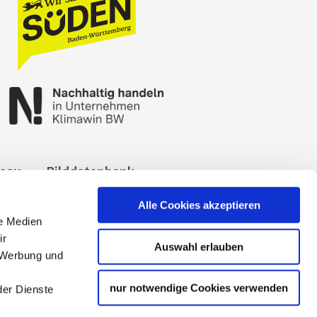
reau
Bilddatenbank
okies
Impressum
Alle Cookies akzeptieren
le Medien
ir
Auswahl erlauben
, Werbung und
nur notwendige Cookies verwenden
der Dienste