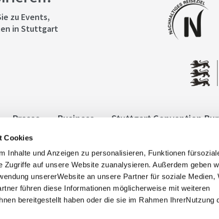
ie zu Events,
en in Stuttgart
Presse
Business
Stuttgart Convention Bu
t Cookies
ngen
Datenschutz
Widerruf
Kontakt
Co
 Inhalte und Anzeigen zu personalisieren, Funktionen fürsozia
it
e Zugriffe auf unsere Website zuanalysieren. Außerdem geben w
rwendung unsererWebsite an unsere Partner für soziale Medien
rtner führen diese Informationen möglicherweise mit weiteren
nen bereitgestellt haben oder die sie im Rahmen IhrerNutzung 