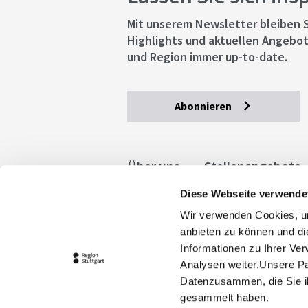
Mit unserem Newsletter bleiben S
Highlights und aktuellen Angebot
und Region immer up-to-date.
Abonnieren
Über uns
Stellenangebote
Diese Webseite verwende
Allgemeine Geschäftsbedingu
Wir verwenden Cookies, um
stuttgart.de
Barrierefreihe
anbieten zu können und di
Informationen zu Ihrer Ve
Analysen weiter.Unsere Pa
Datenzusammen, die Sie ih
gesammelt haben.