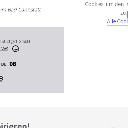
Cookies, um den In
eum Bad Cannstatt
zu
Alle Coo
d Stuttgart GmbH
 VVS
r DB
pirieren!