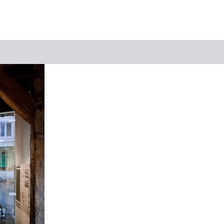
Suchbegriff
Das könnte Sie interessieren
Stadtführungen
Tickets
Citytour
Übernachtung
Erlebnisse
Essen & Trinken
Wein
Automobil
Kultur
Feste & Highlights