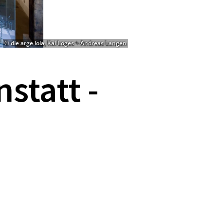
© die arge lola, Kai Loges + Andreas Langen
tatt -