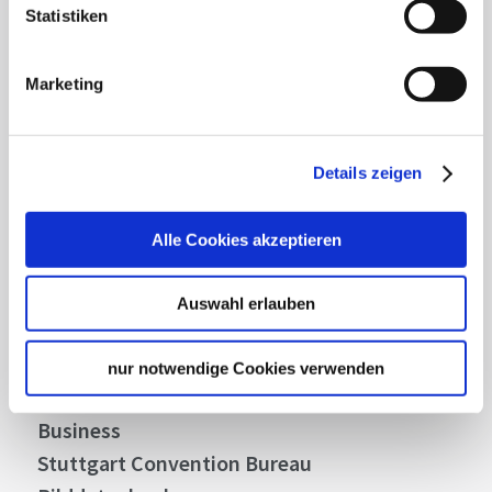
Statistiken
Lassen Sie sich inspirieren!
Mit unserem Newsletter bleiben Sie zu Events,
Marketing
Highlights und aktuellen Angeboten in
Stuttgart und Region immer up-to-date.
Details zeigen
Abonnieren
Alle Cookies akzeptieren
Auswahl erlauben
Über uns
Stellenangebote
nur notwendige Cookies verwenden
Presse
Business
Stuttgart Convention Bureau