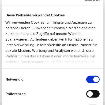
Lage & Kontakt
Strotmanns Magic Lounge
Diese Webseite verwendet Cookies
Naststraße 41
Wir verwenden Cookies, um Inhalte und Anzeigen zu
70376 Stuttgart
personalisieren, Funktionen fürsoziale Medien anbieten
Veranstalter: Strotmanns Magic Lounge
zu können und die Zugriffe auf unsere Website
zuanalysieren. Außerdem geben wir Informationen zu
Ihrer Verwendung unsererWebsite an unsere Partner für
soziale Medien, Werbung und Analysen weiter.Unsere
Planen Sie Ihre Anreise
Verkehrs- und Tarifverbund Stuttgart GmbH
Partner führen diese Informationen möglicherweise mit
weiteren Datenzusammen, die Sie ihnen bereitgestellt
Fahrplanauskunft des VVS
haben oder die sie im Rahmen IhrerNutzung der Dienste
Deutsche Bahn AG
gesammelt haben.
Fahrplanauskunft der DB
Einwilligungsauswahl
Impressum
|
Datenschutzerklärung
Notwendig
Google Maps
Google Maps Route
Präferenzen