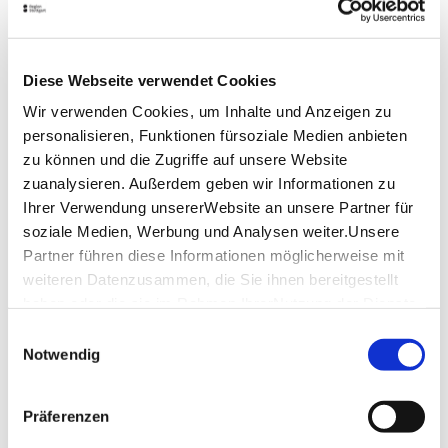
Stunde der Kirchenmusik
Lage & Kontakt
Diese Webseite verwendet Cookies
Stiftskirche Stuttgart
Wir verwenden Cookies, um Inhalte und Anzeigen zu
Stiftsstraße 12
70182 Stuttgart
personalisieren, Funktionen fürsoziale Medien anbieten
zu können und die Zugriffe auf unsere Website
Veranstalter: Stiftsmusik Stuttgart
zuanalysieren. Außerdem geben wir Informationen zu
Ihrer Verwendung unsererWebsite an unsere Partner für
soziale Medien, Werbung und Analysen weiter.Unsere
Planen Sie Ihre Anreise
Partner führen diese Informationen möglicherweise mit
Verkehrs- und Tarifverbund Stuttgart GmbH
weiteren Datenzusammen, die Sie ihnen bereitgestellt
Fahrplanauskunft des VVS
haben oder die sie im Rahmen IhrerNutzung der Dienste
gesammelt haben.
Deutsche Bahn AG
Einwilligungsauswahl
Fahrplanauskunft der DB
Impressum
|
Datenschutzerklärung
Notwendig
Google Maps
Google Maps Route
Präferenzen