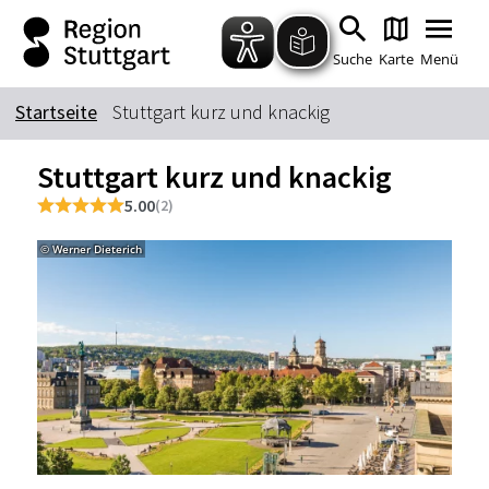
Zum Hauptinhalt springen
Zur Suche springen
Zur Hauptnavigation
Zum Footer springen
Suche
Karte
Menü
Startseite
Stuttgart kurz und knackig
Suchbegriff
Stuttgart kurz und knackig
5.00
(2)
Das könnte Sie interessieren
© Werner Dieterich
© Stu
Stadtführungen
Tickets
Citytour
Übernachtung
Erlebnisse
Essen & Trinken
Wein
Automobil
Kultur
Feste & Highlights