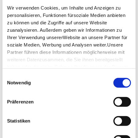
keine Mindestteilnehmerzahl!
Wir verwenden Cookies, um Inhalte und Anzeigen zu
personalisieren, Funktionen fürsoziale Medien anbieten
Sprache: deutsch
zu können und die Zugriffe auf unsere Website
zuanalysieren. Außerdem geben wir Informationen zu
Endpunkt der Tour: Schlossplatz
Ihrer Verwendung unsererWebsite an unsere Partner für
Rollstuhlfreundlich
soziale Medien, Werbung und Analysen weiter.Unsere
Partner führen diese Informationen möglicherweise mit
Bitte beachten Sie: Ein Gutschein muss vorab in ein Ticket 
weiteren Datenzusammen, die Sie ihnen bereitgestellt
für die Tour umgewandelt werden!
haben oder die sie im Rahmen IhrerNutzung der Dienste
Mit einer Buchungsbestätigung erhalten Sie 10 % Rabatt 
gesammelt haben.
Einwilligungsauswahl
auf Souvenir- und Geschenkartikel im Haus des Tourismus. 
Impressum
|
Datenschutzerklärung
Notwendig
Ausgenommen Tickets & Bücher, nicht in Verbindung mit 
anderen Rabattaktionen.
Präferenzen
Weitere Termine der Tour finden Sie unter „Buchen“.
Geführte Touren im Außenbereich finden bei 
jedem Wetter statt. Bitte beachten Sie, dass 
Statistiken
Umbuchungen und Stornierungen nur bis 24 
Stunden vor Veranstaltung möglich sind. Hierzu 
wenden Sie sich an: touren@stuttgart-tourist.de. 