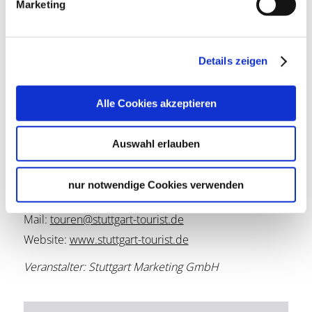
Marketing
Bei Nichterscheinen verfällt der Anspruch auf 
das Ticket.
Details zeigen
Alle Cookies akzeptieren
Lage & Kontakt
Treffpunkt: Haus des Tourismus am Marktplatz,
Auswahl erlauben
neben dem Rathaus, Marktstraße 2, 70173 Stuttgart,
Deutschland
Marktstraße 6
nur notwendige Cookies verwenden
70173 Stuttgart
Mail:
touren@stuttgart-tourist.de
Website:
www.stuttgart-tourist.de
Veranstalter: Stuttgart Marketing GmbH