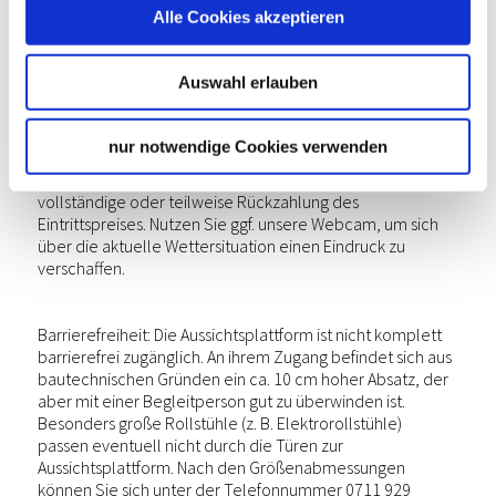
Ihre Tickets bitte direkt an der Kasse vor Ort.
Alle Cookies akzeptieren
Gutscheine sind ausschließlich online einlösbar, nicht vor 
Ort.
Auswahl erlauben
Wir bitten um Verständnis, dass wir auf das Wetter keinen 
Einfluss haben. Bei schlechter Sicht auf den 
nur notwendige Cookies verwenden
Aussichtsplattformen oder im Panoramacafé, entsteht 
kein Anspruch auf Schadensersatz oder auf eine 
vollständige oder teilweise Rückzahlung des 
Eintrittspreises. Nutzen Sie ggf. unsere Webcam, um sich 
über die aktuelle Wettersituation einen Eindruck zu 
verschaffen.
Barrierefreiheit: Die Aussichtsplattform ist nicht komplett 
barrierefrei zugänglich. An ihrem Zugang befindet sich aus 
bautechnischen Gründen ein ca. 10 cm hoher Absatz, der 
aber mit einer Begleitperson gut zu überwinden ist. 
Besonders große Rollstühle (z. B. Elektrorollstühle) 
passen eventuell nicht durch die Türen zur 
Aussichtsplattform. Nach den Größenabmessungen 
können Sie sich unter der Telefonnummer 0711 929 