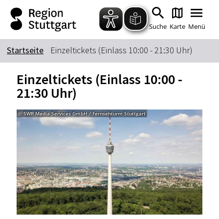
Zum Hauptinhalt springen
Zur Suche springen
Zur Hauptnavigation
Zum Footer springen
Suche
Karte
Menü
Startseite
Einzeltickets (Einlass 10:00 - 21:30 Uhr)
Suchbegriff
Einzeltickets (Einlass 10:00 -
21:30 Uhr)
Das könnte Sie interessieren
© SWR Media Services GmbH / Fernsehturm Stuttgart
© SWR
Stadtführungen
Tickets
Citytour
Übernachtung
Erlebnisse
Essen & Trinken
Wein
Automobil
Kultur
Feste & Highlights