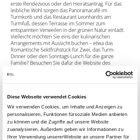
erste Rendezvous oder den Heiratsantrag. Für das
leibliche Wohl sorgen das Panoramacafé im
Turmkorb und das Restaurant Leonhardts am
Turmfuß, dessen Terrasse im Sommer zum
entspannten Verweilen in der grünen Natur einlädt.
Vielleicht möchten Sie eins der kulinarischen
Arrangements mit Aussicht buchen – etwa das
Romantische Sektfrühstück für Zwei, das Turm-
Dinner oder den Sonntags-Lunch für die ganze
Familie? Besuchen Sie dafür die Website des
Restaurant Leonhardts.
Die jüngsten Besucher freuen sich über den
Spielplatz direkt am Eingang. Mit der Turmrallyekarte
können sie auf dem Weg vom Fernsehturm-Shop zur
Diese Webseite verwendet Cookies
Aussichtsplattform viele spannende Dinge über
Wir verwenden Cookies, um Inhalte und Anzeigen zu
Stuttgarts Wahrzeichen Nummer Eins herausfinden.
personalisieren, Funktionen fürsoziale Medien anbieten
Wer alle Fragen beantwortet hat, darf sich über ein
zu können und die Zugriffe auf unsere Website
kleines Geschenk freuen. Die Turmrallyekarte ist für
3,50 Euro im Fernsehturm-Shop erhältlich. Dort lohnt
zuanalysieren. Außerdem geben wir Informationen zu
sich das Stöbern nach kultigen Fernsehturm-
Ihrer Verwendung unsererWebsite an unsere Partner für