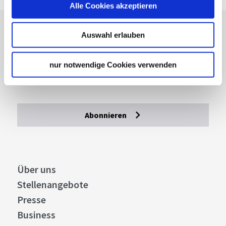
Alle Cookies akzeptieren
Lassen Sie sich inspirieren!
Auswahl erlauben
Mit unserem Newsletter bleiben Sie zu Events,
nur notwendige Cookies verwenden
Highlights und aktuellen Angeboten in
Stuttgart und Region immer up-to-date.
Abonnieren
Über uns
Stellenangebote
Presse
Business