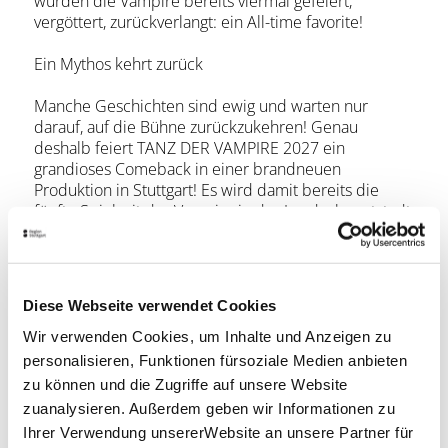
wurden die Vampire bereits viermal gefeiert,
vergöttert, zurückverlangt: ein All-time favorite!
Ein Mythos kehrt zurück
Manche Geschichten sind ewig und warten nur
darauf, auf die Bühne zurückzukehren! Genau
deshalb feiert TANZ DER VAMPIRE 2027 ein
grandioses Comeback in einer brandneuen
Produktion in Stuttgart! Es wird damit bereits die
fünfte Spielzeit der Vampire in der Landeshauptstadt
sein. Hier ist die Geschichte um Graf von Krolock
längst mehr als ein Musical: Es ist Kult, Ritual und
Gänsehautversprechen zugleich. Mehr als 3,7
Millionen Besucherinnen und Besucher haben die
Diese Webseite verwendet Cookies
Vampire im Stage Apollo Theater in ihren Bann
gezogen – mehr als an jedem anderen
Wir verwenden Cookies, um Inhalte und Anzeigen zu
Aufführungsort in Deutschland! Weltweit haben rund
personalisieren, Funktionen fürsoziale Medien anbieten
11 Millionen Besucher*innen in 15 Ländern und 13
zu können und die Zugriffe auf unsere Website
Sprachen die Erfolgsproduktion gesehen.
zuanalysieren. Außerdem geben wir Informationen zu
Ihrer Verwendung unsererWebsite an unsere Partner für
Lage & Kontakt