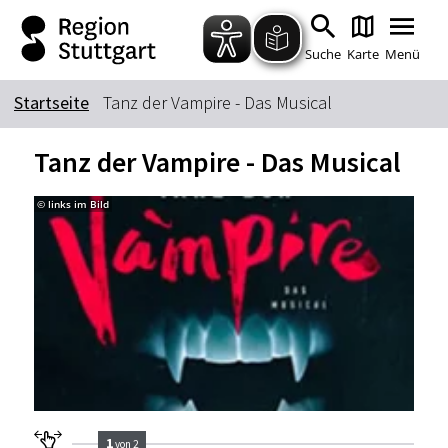
Zum Hauptinhalt springen
Zur Suche springen
Zur Hauptnavigation
Zum Footer springen
Suche
Karte
Menü
Startseite
Tanz der Vampire - Das Musical
Suchbegriff
Tanz der Vampire - Das Musical
© links im Bild
© Sta
Das könnte Sie interessieren
Stadtführungen
Tickets
Citytour
Übernachtung
Erlebnisse
Essen & Trinken
Wein
Automobil
Kultur
Feste & Highlights
1
von 2