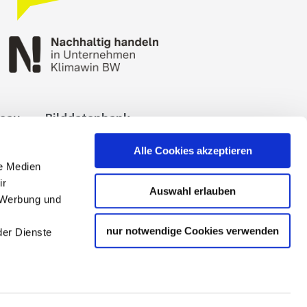
reau
Bilddatenbank
okies
Impressum
Alle Cookies akzeptieren
le Medien
ir
Auswahl erlauben
, Werbung und
nur notwendige Cookies verwenden
der Dienste
 Tourismuspartners der