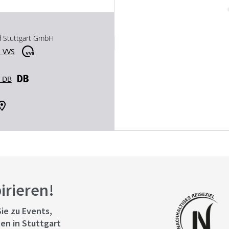
d Stuttgart GmbH
 VVS
r DB
pirieren!
ie zu Events,
en in Stuttgart