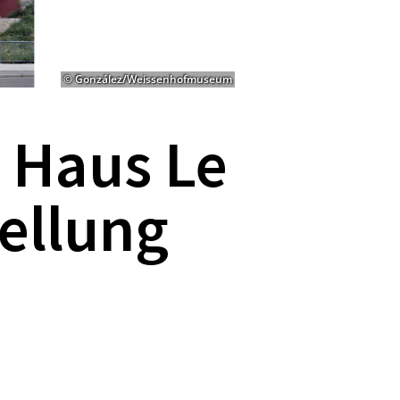
© González/Weissenhofmuseum
 Haus Le
ellung