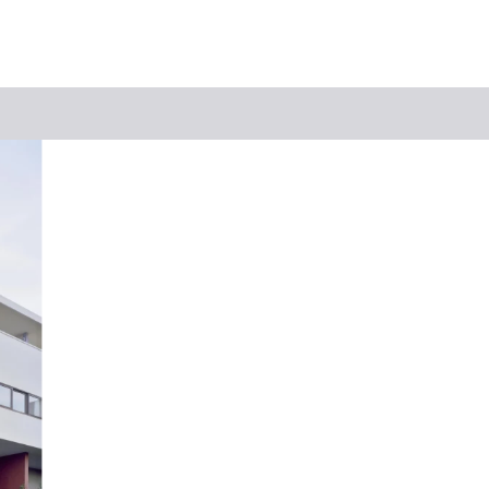
Suchbegriff
Das könnte Sie interessieren
Stadtführungen
Tickets
Citytour
Übernachtung
Erlebnisse
Essen & Trinken
Wein
Automobil
Kultur
Feste & Highlights