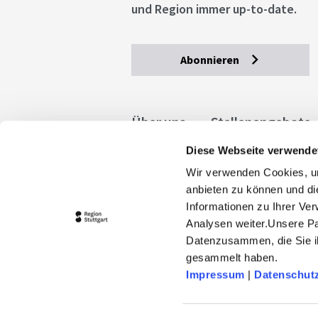
und Region immer up-to-date.
Abonnieren
Über uns
Stellenangebote
Diese Webseite verwende
Allgemeine Geschäftsbedingu
Wir verwenden Cookies, um
stuttgart.de
Barrierefreihe
anbieten zu können und di
Informationen zu Ihrer Ve
Analysen weiter.Unsere Pa
Datenzusammen, die Sie ih
gesammelt haben.
Impressum
|
Datenschut
© 2026 Stuttgart-Marketing GmbH
stuttgart-tourist.de und www.erle