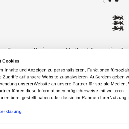
Presse
Business
Stuttgart Convention Bu
t Cookies
ngen
Datenschutz
Widerruf
Kontakt
Co
 Inhalte und Anzeigen zu personalisieren, Funktionen fürsozia
it
e Zugriffe auf unsere Website zuanalysieren. Außerdem geben w
rwendung unsererWebsite an unsere Partner für soziale Medien
rtner führen diese Informationen möglicherweise mit weiteren
nen bereitgestellt haben oder die sie im Rahmen IhrerNutzung 
zerklärung
, info@stuttgart-tourist.de
bnisregion-stuttgart.de sind die offiziellen Websites des