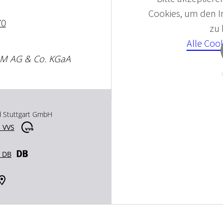
Cookies, um den In
70
zu
Alle Coo
IM AG & Co. KGaA
d Stuttgart GmbH
 VVS
r DB