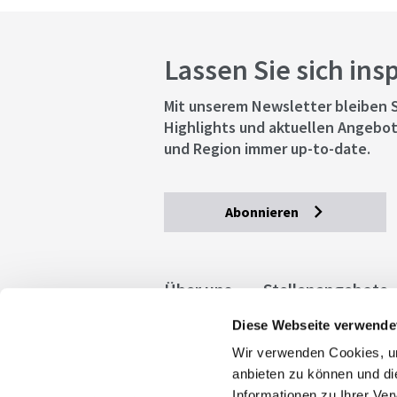
Lassen Sie sich ins
Mit unserem Newsletter bleiben S
Highlights und aktuellen Angebot
und Region immer up-to-date.
Abonnieren
Über uns
Stellenangebote
Diese Webseite verwende
Allgemeine Geschäftsbedingu
Wir verwenden Cookies, um
stuttgart.de
Barrierefreihe
anbieten zu können und di
Informationen zu Ihrer Ve