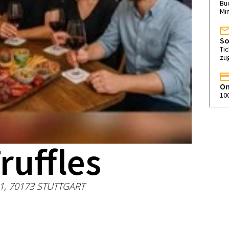
Buc
Mi
So
Ti
zu
On
10
ruffles
 1, 70173 STUTTGART