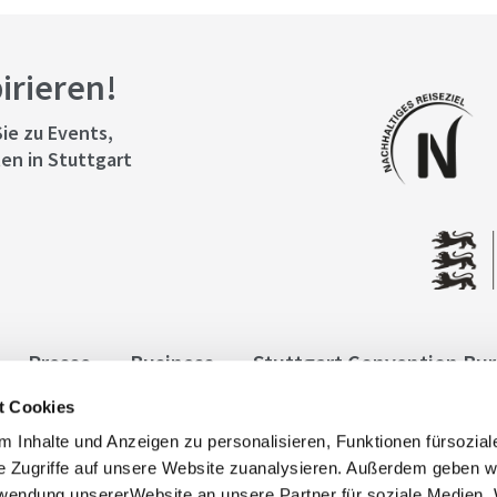
pirieren!
ie zu Events,
en in Stuttgart
Presse
Business
Stuttgart Convention Bu
t Cookies
ngen
Datenschutz
Widerruf
Kontakt
Co
 Inhalte und Anzeigen zu personalisieren, Funktionen fürsozia
it
e Zugriffe auf unsere Website zuanalysieren. Außerdem geben w
rwendung unsererWebsite an unsere Partner für soziale Medien