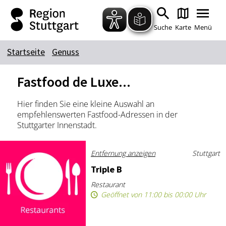
Zum Hauptinhalt springen
Zur Suche springen
Zur Hauptnavigation
Zum Footer springen
Suche
Karte
Menü
Startseite
Genuss
Suchbegriff
Fastfood de Luxe...
Hier finden Sie eine kleine Auswahl an
Das könnte Sie interessieren
empfehlenswerten Fastfood-Adressen in der
Stuttgarter Innenstadt.
Stadtführungen
Tickets
Citytour
Übernachtung
Entfernung anzeigen
Stuttgart
Erlebnisse
Essen & Trinken
Triple B
Wein
Automobil
Restaurant
Kultur
Feste & Highlights
Geöffnet von 11:00 bis 00:00 Uhr