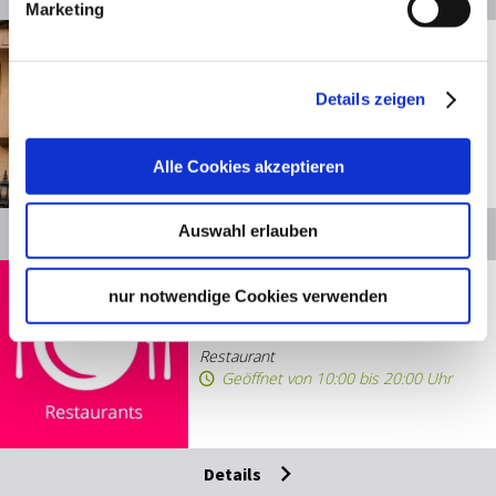
Marketing
Entfernung anzeigen
Stuttgart
Bon­nie & Cly­de
Details zeigen
Kneipe
Geöffnet von 18:03 bis 00:00 Uhr
Alle Cookies akzeptieren
© SMG. Sarah Schmid
Auswahl erlauben
Details
Entfernung anzeigen
Stuttgart
nur notwendige Cookies verwenden
La­la Healthy li­vin
Restaurant
Geöffnet von 10:00 bis 20:00 Uhr
Details