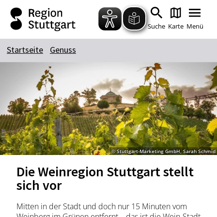
Zum Hauptinhalt springen
Zur Suche springen
Zur Hauptnavigation
Zum Footer springen
Suche
Karte
Menü
Startseite
Genuss
Suchbegriff
Das könnte Sie interessieren
Stadtführungen
Tickets
Citytour
Übernachtung
© Stuttgart-Marketing GmbH, Sarah Schmid
Erlebnisse
Essen & Trinken
Die Weinregion Stuttgart stellt
Wein
Automobil
sich vor
Kultur
Feste & Highlights
Mitten in der Stadt und doch nur 15 Minuten vom
Weinberg im Grünen entfernt – das ist die Wein-Stadt