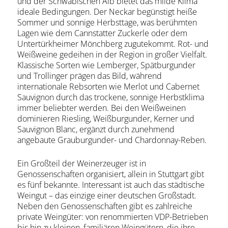
und der Schwäbischen Alb bietet das milde Klima
ideale Bedingungen. Der Neckar begünstigt heiße
Sommer und sonnige Herbsttage, was berühmten
Lagen wie dem Cannstatter Zuckerle oder dem
Untertürkheimer Mönchberg zugutekommt. Rot- und
Weißweine gedeihen in der Region in großer Vielfalt.
Klassische Sorten wie Lemberger, Spätburgunder
und Trollinger prägen das Bild, während
internationale Rebsorten wie Merlot und Cabernet
Sauvignon durch das trockene, sonnige Herbstklima
immer beliebter werden. Bei den Weißweinen
dominieren Riesling, Weißburgunder, Kerner und
Sauvignon Blanc, ergänzt durch zunehmend
angebaute Grauburgunder- und Chardonnay-Reben.
Ein Großteil der Weinerzeuger ist in
Genossenschaften organisiert, allein in Stuttgart gibt
es fünf bekannte. Interessant ist auch das städtische
Weingut – das einzige einer deutschen Großstadt.
Neben den Genossenschaften gibt es zahlreiche
private Weingüter: von renommierten VDP-Betrieben
bis hin zu kleinen, familiären Weingütern, die ihre