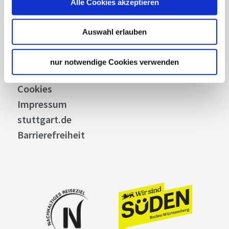
Alle Cookies akzeptieren
Bilddatenbank
Allgemeine Geschäftsbedingungen
Auswahl erlauben
Datenschutz
Widerruf
nur notwendige Cookies verwenden
Kontakt
Cookies
Impressum
stuttgart.de
Barrierefreiheit