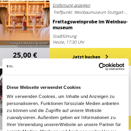
Entfernung anzeigen
Treffpunkt: Weinbaumuseum Stuttgart-Uhlbach, Uhlbacher Platz 4, 70329 Stuttgart
Frei­tags­wein­pro­be im Wein­bau­
mu­se­um
Stadtführung
Heute, 17:30 Uhr
© Stuttgart-Marketing GmbH,
Thomas Niedermüller
25,00 €
Jetzt buchen
5.00
(1)
Entfernung anzeigen
Treffpunkt: Weinbaumuseum Stuttgart-Uhlbach, Uhlbacher Platz 4, 70329 Stuttgart
Diese Webseite verwendet Cookies
Schnup­per­füh­rung im Wein­bau­
mu­se­um
Wir verwenden Cookies, um Inhalte und Anzeigen zu
personalisieren, Funktionen fürsoziale Medien anbieten
Stadtführung
Morgen, 14:30 Uhr
zu können und die Zugriffe auf unsere Website
© Stuttgart Marketing GmbH,
Thomas NIedermüller
zuanalysieren. Außerdem geben wir Informationen zu
14,00 €
Jetzt buchen
Ihrer Verwendung unsererWebsite an unsere Partner für