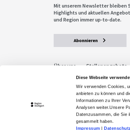
Mit unserem Newsletter bleiben S
Highlights und aktuellen Angebot
und Region immer up-to-date.
Abonnieren
Über uns
Stellenangebote
Diese Webseite verwende
Allgemeine Geschäftsbedingu
Wir verwenden Cookies, um
stuttgart.de
Barrierefreihe
anbieten zu können und di
Informationen zu Ihrer Ve
Analysen weiter.Unsere Pa
Datenzusammen, die Sie ih
gesammelt haben.
Impressum
|
Datenschut