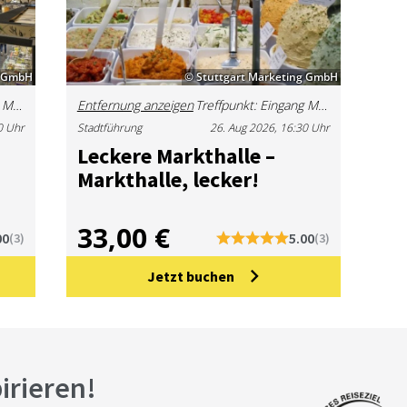
g GmbH
© Stuttgart Marketing GmbH
Treffpunkt: Eingang Merz und Benzing, Sporerstraße, 70173 Stuttgart
Entfernung anzeigen
Treffpunkt: Eingang Merz und Benzing, Sporerstraße, 70173 Stuttgart
0 Uhr
Stadtführung
26. Aug 2026, 16:30 Uhr
Le­cke­re Markt­hal­le –
Markt­hal­le, le­cker!
33,00 €
00
5.00
(3)
(3)
Jetzt buchen
pirieren!