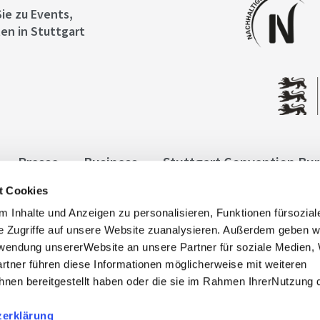
ie zu Events,
en in Stuttgart
Presse
Business
Stuttgart Convention Bu
t Cookies
ngen
Datenschutz
Widerruf
Kontakt
Co
 Inhalte und Anzeigen zu personalisieren, Funktionen fürsozia
it
e Zugriffe auf unsere Website zuanalysieren. Außerdem geben w
rwendung unsererWebsite an unsere Partner für soziale Medien
rtner führen diese Informationen möglicherweise mit weiteren
nen bereitgestellt haben oder die sie im Rahmen IhrerNutzung 
zerklärung