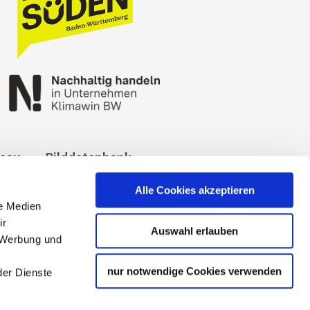
reau
Bilddatenbank
okies
Impressum
Alle Cookies akzeptieren
le Medien
ir
Auswahl erlauben
, Werbung und
nur notwendige Cookies verwenden
der Dienste