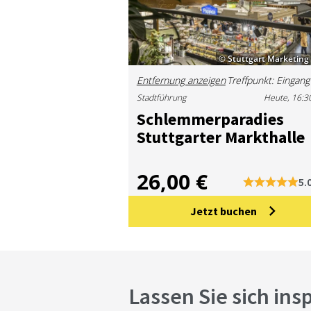
© Stuttgart Marketin
Entfernung anzeigen
Stadtführung
Heute, 16:3
Schlem­mer­pa­ra­dies
Stutt­gar­ter Markt­hal­le
26,00 €
5.
Jetzt buchen
Lassen Sie sich ins