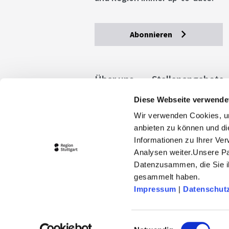
Abonnieren
Über uns
Stellenangebote
Diese Webseite verwende
Allgemeine Geschäftsbedingu
Wir verwenden Cookies, um
stuttgart.de
Barrierefreihe
anbieten zu können und di
Informationen zu Ihrer Ve
Analysen weiter.Unsere Pa
Datenzusammen, die Sie ih
gesammelt haben.
Impressum
|
Datenschut
© 2026 Stuttgart-Marketing GmbH
stuttgart-tourist.de und www.erle
Einwilligungsauswahl
Landeshauptstadt Stuttgart und 