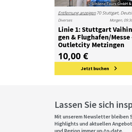
© Schlienz-Tours GmbH &
Entfernung anzeigen
Diverses
Morgen, 09:3
Li­nie 1: Stutt­gart Vai­hin
gen & Flug­ha­fen/Mes­se 
Out­let­ci­ty Met­zin­gen
10,00 €
Jetzt buchen
Lassen Sie sich ins
Mit unserem Newsletter bleiben S
Highlights und aktuellen Angebot
und Region immer up-to-date.