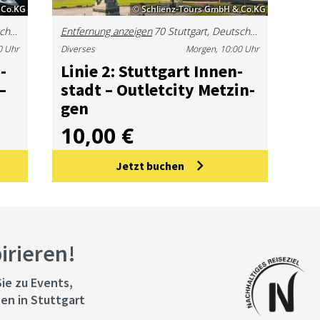
 Co.KG
© Schlienz-Tours GmbH & Co.KG
70 Stuttgart, Deutschland
Entfernung anzeigen
70 Stuttgart, Deutschland
0 Uhr
Diverses
Morgen, 10:00 Uhr
­
Li­nie 2: Stutt­gart In­nen­
–
stadt – Out­let­ci­ty Met­zin­
gen
10,00 €
Jetzt buchen
pirieren!
ie zu Events,
en in Stuttgart