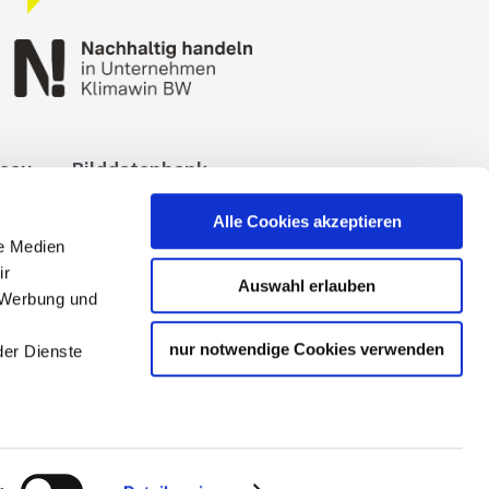
reau
Bilddatenbank
okies
Impressum
Alle Cookies akzeptieren
le Medien
ir
Auswahl erlauben
, Werbung und
nur notwendige Cookies verwenden
der Dienste
 Tourismuspartners der