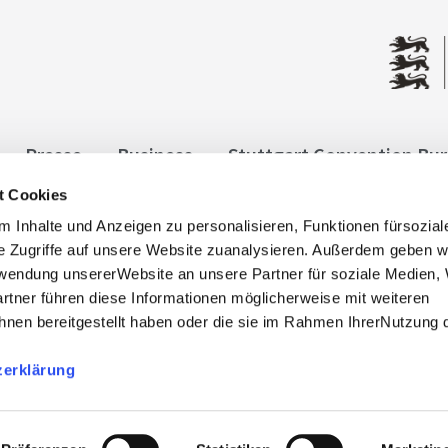
Presse
Business
Stuttgart Convention Bu
t Cookies
ngen
Datenschutz
Widerruf
Kontakt
Co
 Inhalte und Anzeigen zu personalisieren, Funktionen fürsozia
it
e Zugriffe auf unsere Website zuanalysieren. Außerdem geben w
rwendung unsererWebsite an unsere Partner für soziale Medien
rtner führen diese Informationen möglicherweise mit weiteren
nen bereitgestellt haben oder die sie im Rahmen IhrerNutzung 
zerklärung
, info@stuttgart-tourist.de
bnisregion-stuttgart.de sind die offiziellen Websites des
der Regio Stuttgart Marketing- und Tourismus GmbH.