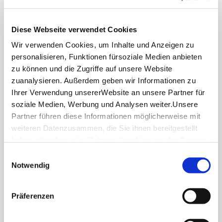
Lassen Sie sich inspirieren!
Diese Webseite verwendet Cookies
Mit unserem Newsletter bleiben Sie zu Events,
Highlights und aktuellen Angeboten in
Wir verwenden Cookies, um Inhalte und Anzeigen zu
Stuttgart und Region immer up-to-date.
personalisieren, Funktionen fürsoziale Medien anbieten
zu können und die Zugriffe auf unsere Website
zuanalysieren. Außerdem geben wir Informationen zu
Abonnieren
Ihrer Verwendung unsererWebsite an unsere Partner für
soziale Medien, Werbung und Analysen weiter.Unsere
Partner führen diese Informationen möglicherweise mit
weiteren Datenzusammen, die Sie ihnen bereitgestellt
haben oder die sie im Rahmen IhrerNutzung der Dienste
Über uns
gesammelt haben.
Einwilligungsauswahl
Stellenangebote
Impressum
|
Datenschutzerklärung
Notwendig
Presse
Business
Präferenzen
Stuttgart Convention Bureau
Bilddatenbank