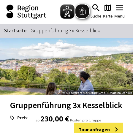
Zum Hauptinhalt springen
Zur Suche springen
Zur Hauptnavigation
Zum Footer springen
Suche
Karte
Menü
Startseite
Gruppenführung 3x Kesselblick
Suchbegriff
Das könnte Sie interessieren
Stadtführungen
Tickets
Citytour
Übernachtung
© © Stuttgart-Marketing GmbH, Martina Denker
Erlebnisse
Essen & Trinken
Gruppenführung 3x Kesselblick
Wein
Automobil
Kultur
Feste & Highlights
230,00 €
Preis:
ab
Kosten pro Gruppe
Tour anfragen