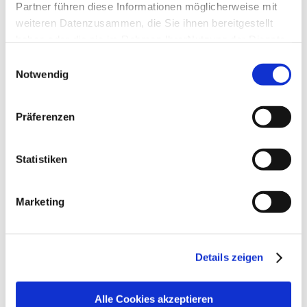
Partner führen diese Informationen möglicherweise mit
Vorname
*
weiteren Datenzusammen, die Sie ihnen bereitgestellt
haben oder die sie im Rahmen IhrerNutzung der Dienste
gesammelt haben.
Einwilligungsauswahl
Impressum
|
Datenschutzerklärung
Notwendig
Nachname
*
Präferenzen
Straße
*
Nr.
*
Statistiken
PLZ
*
Ort
*
Marketing
Land
Details zeigen
Alle Cookies akzeptieren