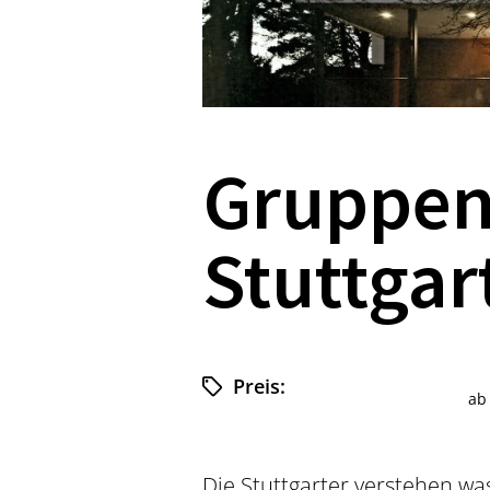
Gruppenr
Stuttga
Preis:
a
Die Stuttgarter verstehen wa