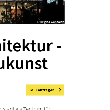
© Brigida Gonzalez
tektur -
ukunst
Tour anfragen
ptstadt als Zentrum für