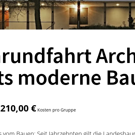
undfahrt Archi
rts moderne Ba
210,00 €
b
Kosten pro Gruppe
s vom Bauen: Seit Jahrzehnten gilt die Landeshau