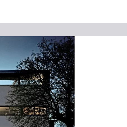
Suchbegriff
Das könnte Sie interessieren
Stadtführungen
Tickets
Citytour
Übernachtung
Erlebnisse
Essen & Trinken
Wein
Automobil
Kultur
Feste & Highlights