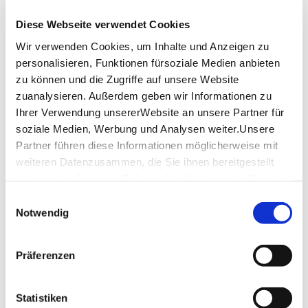
- Eintrittskarten für Disneys DIE EISKÖNIGIN –
Diese Webseite verwendet Cookies
DAS MUSICAL
Wir verwenden Cookies, um Inhalte und Anzeigen zu
24. Januar 2024 - 30. August
Buchbar:
personalisieren, Funktionen fürsoziale Medien anbieten
2026
zu können und die Zugriffe auf unsere Website
zuanalysieren. Außerdem geben wir Informationen zu
Ihr Anbieter
Ihrer Verwendung unsererWebsite an unsere Partner für
Travelcircus GmbH
soziale Medien, Werbung und Analysen weiter.Unsere
Partner führen diese Informationen möglicherweise mit
109,00 €
weiteren Datenzusammen, die Sie ihnen bereitgestellt
Preis:
ab
p.P.
haben oder die sie im Rahmen IhrerNutzung der Dienste
Jetzt buchen
gesammelt haben.
Einwilligungsauswahl
Impressum
|
Datenschutzerklärung
Notwendig
Lage & Kontakt
Präferenzen
Travelcircus GmbH
Aroser Allee 76
Statistiken
13407 Berlin