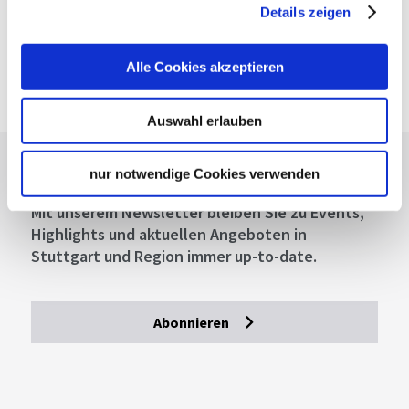
Details zeigen
220,00 €
Preis:
ab
Kosten pro Gruppe
Tour buchen
Alle Cookies akzeptieren
Auswahl erlauben
Lassen Sie sich inspirieren!
nur notwendige Cookies verwenden
Mit unserem Newsletter bleiben Sie zu Events,
Highlights und aktuellen Angeboten in
Stuttgart und Region immer up-to-date.
Abonnieren