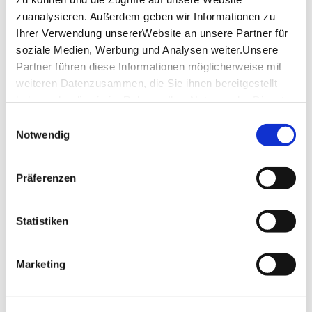
zuanalysieren. Außerdem geben wir Informationen zu
Ende:
Innenhof Altes Schloss
Ihrer Verwendung unsererWebsite an unsere Partner für
soziale Medien, Werbung und Analysen weiter.Unsere
Höchstteilnehmerzahl:
Partner führen diese Informationen möglicherweise mit
25 Personen pro Stadtführer
weiteren Datenzusammen, die Sie ihnen bereitgestellt
Ab 26 Personen wird ein 2. Stadtführer
haben oder die sie im Rahmen IhrerNutzung der Dienste
eingesetzt.
gesammelt haben.
Einwilligungsauswahl
weitere Sprachen:
Impressum
|
Datenschutzerklärung
Notwendig
nur Deutsch (Schwäbisch)
Hinweis:
Rollstuhlfreundliche Tour
Präferenzen
Angebot freibleibend vorbehaltlich der
Verfügbarkeit.
Statistiken
Marketing
Ihr Anbieter
Stuttgart-Marketing GmbH –
Stuttgart Touren