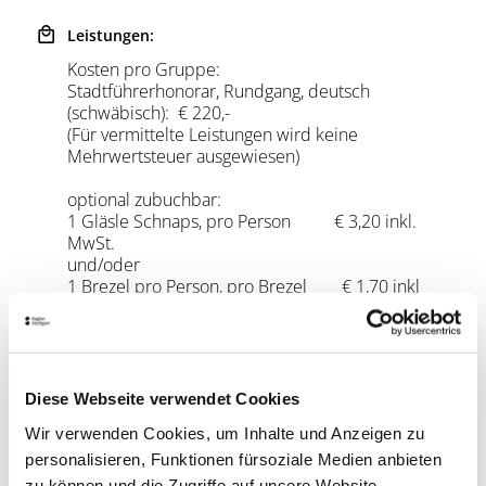
Leistungen:
Kosten pro Gruppe:
Stadtführerhonorar, Rundgang, deutsch
(schwäbisch): € 220,-
(Für vermittelte Leistungen wird keine
Mehrwertsteuer ausgewiesen)
optional zubuchbar:
1 Gläsle Schnaps, pro Person € 3,20 inkl.
MwSt.
und/oder
1 Brezel pro Person, pro Brezel € 1,70 inkl
MwSt.
(Da wir die Brezeln exklusiv für Sie besorgen,
besteht Abnahmepflicht der bestellen Menge)
Dauer:
Diese Webseite verwendet Cookies
ca. 1,5 - 2 Stunden
Wir verwenden Cookies, um Inhalte und Anzeigen zu
Treffpunkt:
Biergarten Amadeus, Innenhof Altes Waisenhaus,
personalisieren, Funktionen fürsoziale Medien anbieten
am Charlottenplatz
zu können und die Zugriffe auf unsere Website