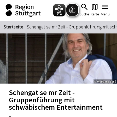
Zum Hauptinhalt springen
Zur Suche springen
Zur Hauptnavigation
Zum Footer springen
Suche
Karte
Menü
Startseite
Schengat se mr Zeit - Gruppenführung mit s
Suchbegriff
Das könnte Sie interessieren
Stadtführungen
Tickets
Citytour
Übernachtung
© Wolfgang Seljé
Erlebnisse
Essen & Trinken
Schengat se mr Zeit -
Wein
Automobil
Gruppenführung mit
Kultur
Feste & Highlights
schwäbischem Entertainment