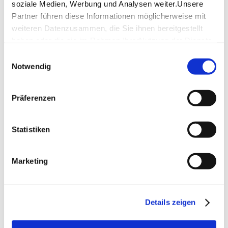
soziale Medien, Werbung und Analysen weiter.Unsere
Partner führen diese Informationen möglicherweise mit
weiteren Datenzusammen, die Sie ihnen bereitgestellt
Vorname
*
haben oder die sie im Rahmen IhrerNutzung der Dienste
gesammelt haben.
Einwilligungsauswahl
Impressum
|
Datenschutzerklärung
Notwendig
Nachname
*
Präferenzen
Straße
*
Nr.
*
Statistiken
Marketing
PLZ
*
Ort
*
Details zeigen
Land