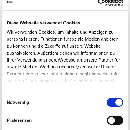
Erwachsene
Diese Webseite verwendet Cookies
Wir verwenden Cookies, um Inhalte und Anzeigen zu
personalisieren, Funktionen fürsoziale Medien anbieten
Kinder
zu können und die Zugriffe auf unsere Website
zuanalysieren. Außerdem geben wir Informationen zu
Ihrer Verwendung unsererWebsite an unsere Partner für
Bus vorhanden
soziale Medien, Werbung und Analysen weiter.Unsere
Partner führen diese Informationen möglicherweise mit
weiteren Datenzusammen, die Sie ihnen bereitgestellt
haben oder die sie im Rahmen IhrerNutzung der Dienste
gesammelt haben.
Einwilligungsauswahl
Impressum
|
Datenschutzerklärung
Notwendig
Ihre Kontaktdaten
Präferenzen
Firma