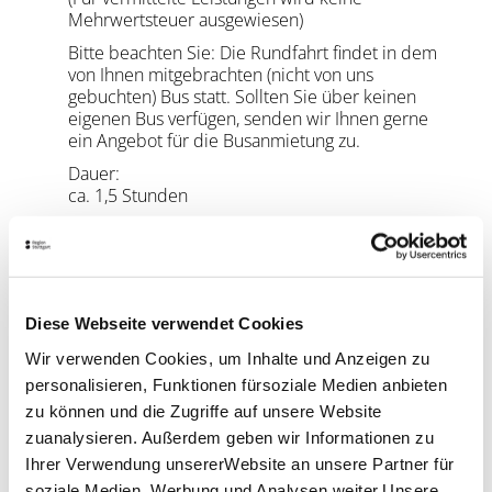
Mehrwertsteuer ausgewiesen)
Bitte beachten Sie:
Die Rundfahrt findet in dem
von Ihnen mitgebrachten (nicht von uns
gebuchten) Bus statt. Sollten Sie über keinen
eigenen Bus verfügen, senden wir Ihnen gerne
ein Angebot für die Busanmietung zu.
Dauer:
ca. 1,5 Stunden
Treffpunkt:
Busspur Tourist-Information i-Punkt,
Schillerstraße 23
Ende:
Diese Webseite verwendet Cookies
Innenstadt
weitere Sprachen:
Wir verwenden Cookies, um Inhalte und Anzeigen zu
Englisch, Französisch, Spanisch, Italienisch,
personalisieren, Funktionen fürsoziale Medien anbieten
Portugiesisch, Polnisch, Russisch und Chinesisch.
zu können und die Zugriffe auf unsere Website
Höchstteilnehmerzahl je nach Busgröße
zuanalysieren. Außerdem geben wir Informationen zu
Ihrer Verwendung unsererWebsite an unsere Partner für
Angebot freibleibend vorbehaltlich der
soziale Medien, Werbung und Analysen weiter.Unsere