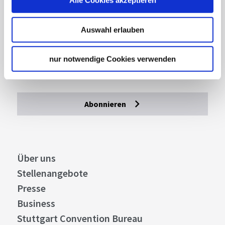
Alle Cookies akzeptieren
Lassen Sie sich inspirieren!
Auswahl erlauben
Mit unserem Newsletter bleiben Sie zu Events,
Highlights und aktuellen Angeboten in
nur notwendige Cookies verwenden
Stuttgart und Region immer up-to-date.
Abonnieren
Über uns
Stellenangebote
Presse
Business
Stuttgart Convention Bureau