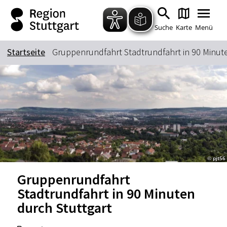
Zum Hauptinhalt springen
Zur Suche springen
Zur Hauptnavigation
Zum Footer springen
Suche
Karte
Menü
Startseite
Gruppenrundfahrt Stadtrundfahrt in 90 Minute
Suchbegriff
Das könnte Sie interessieren
Stadtführungen
Tickets
Citytour
Übernachtung
© pjt56
Erlebnisse
Essen & Trinken
Gruppenrundfahrt
Wein
Automobil
Stadtrundfahrt in 90 Minuten
Kultur
Feste & Highlights
durch Stuttgart