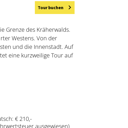
Tour buchen
 die Grenze des Kräherwalds.
arter Westens. Von der
esten und die Innenstadt. Auf
t eine kurzweilige Tour auf
tsch: € 210,-
Mehrwertsteuer ausgewiesen)