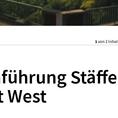
1
von 2 Inha
führung Stäffe
t West