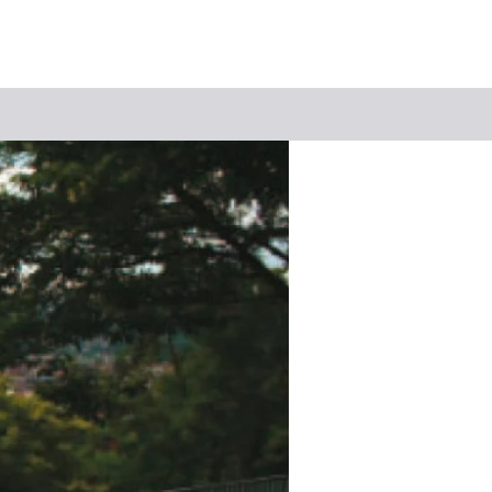
Suchbegriff
Das könnte Sie interessieren
Stadtführungen
Tickets
Citytour
Übernachtung
Erlebnisse
Essen & Trinken
Wein
Automobil
Kultur
Feste & Highlights