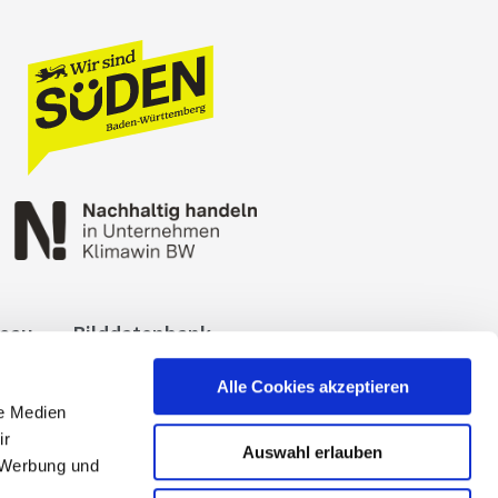
reau
Bilddatenbank
okies
Impressum
Alle Cookies akzeptieren
le Medien
ir
Auswahl erlauben
, Werbung und