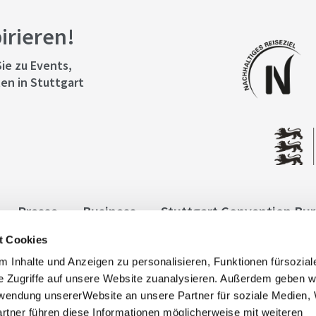
pirieren!
ie zu Events,
en in Stuttgart
Presse
Business
Stuttgart Convention Bu
t Cookies
ngen
Datenschutz
Widerruf
Kontakt
Co
 Inhalte und Anzeigen zu personalisieren, Funktionen fürsozia
it
e Zugriffe auf unsere Website zuanalysieren. Außerdem geben w
rwendung unsererWebsite an unsere Partner für soziale Medien
rtner führen diese Informationen möglicherweise mit weiteren