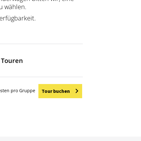
u wählen.
erfügbarkeit.
t Touren
sten pro Gruppe
Tour buchen