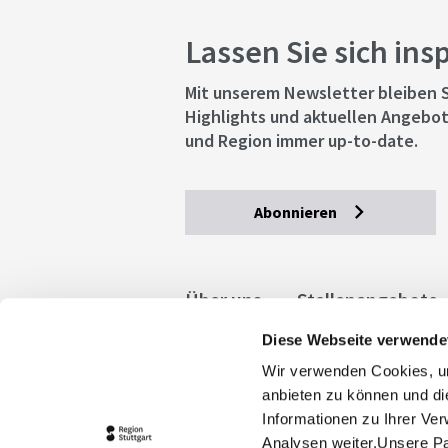
Lassen Sie sich ins
Mit unserem Newsletter bleiben S
Highlights und aktuellen Angebot
und Region immer up-to-date.
Abonnieren
Über uns
Stellenangebote
Diese Webseite verwende
Allgemeine Geschäftsbedingu
Wir verwenden Cookies, um
stuttgart.de
Barrierefreihe
anbieten zu können und di
Informationen zu Ihrer Ve
Analysen weiter.Unsere Pa