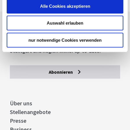
Alle Cookies akzeptieren
Auswahl erlauben
Lassen Sie sich inspirieren!
Mit unserem Newsletter bleiben Sie zu Events,
nur notwendige Cookies verwenden
Highlights und aktuellen Angeboten in
Stuttgart und Region immer up-to-date.
Abonnieren
Über uns
Stellenangebote
Presse
Business