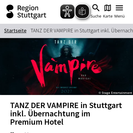
Zum Hauptinhalt springen
Zur Suche springen
Zur Hauptnavigation
Zum Footer springen
Suche
Karte
Menü
Startseite
TANZ DER VAMPIRE in Stuttgart inkl. Übernac
Suchbegriff
Das könnte Sie interessieren
Stadtführungen
Tickets
Citytour
Übernachtung
© Stage Entertainment
Erlebnisse
Essen & Trinken
TANZ DER VAMPIRE in Stuttgart
Wein
Automobil
inkl. Übernachtung im
Kultur
Feste & Highlights
Premium Hotel