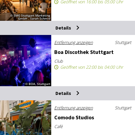
Geöffnet von 16:00 bis 05:00 Uhr
© SMG Stuttgart Marketing
GmbH , Sarah Schmid
Details
Entfernung anzeigen
Stuttgart
Boa Dis­co­thek Stutt­gart
Club
Geöffnet von 22:00 bis 04:00 Uhr
© BOA, Stuttgart
Details
Entfernung anzeigen
Stuttgart
Co­mo­do Stu­di­os
Café