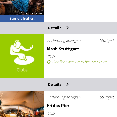
© Peter Steinheisser
Barrierefreiheit
Details
Entfernung anzeigen
Stuttgart
Mash Stutt­gart
Club
Geöffnet von 17:00 bis 02:00 Uhr
Details
Entfernung anzeigen
Stuttgart
Fri­das Pier
Club