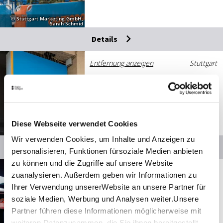
© Stuttgart Marketing GmbH,
Sarah Schmid
Details
Entfernung anzeigen
Stuttgart
Di­lay­la - Mu­sic Bar
Club
Diese Webseite verwendet Cookies
© Stuttgart Marketing GmbH,
Sarah Schmid
Wir verwenden Cookies, um Inhalte und Anzeigen zu
Details
personalisieren, Funktionen fürsoziale Medien anbieten
zu können und die Zugriffe auf unsere Website
Entfernung anzeigen
Stuttgart
zuanalysieren. Außerdem geben wir Informationen zu
Peop­le
Ihrer Verwendung unsererWebsite an unsere Partner für
soziale Medien, Werbung und Analysen weiter.Unsere
Club
Partner führen diese Informationen möglicherweise mit
Vorübergehend geschlossen
weiteren Datenzusammen, die Sie ihnen bereitgestellt