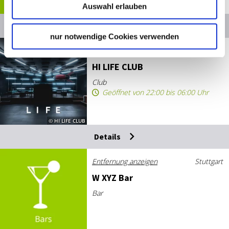
Auswahl erlauben
Details
nur notwendige Cookies verwenden
Entfernung anzeigen
Stuttgart
HI LIFE CLUB
Club
Geöffnet von 22:00 bis 06:00 Uhr
© HI LIFE CLUB
Details
Entfernung anzeigen
Stuttgart
W XYZ Bar
Bar