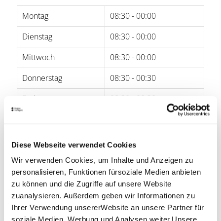
Montag
08:30 - 00:00
Dienstag
08:30 - 00:00
Mittwoch
08:30 - 00:00
Donnerstag
08:30 - 00:30
Freitag
08:30 - 00:30
Samstag
09:00 - 00:30
Sonntag
10:00 - 22:00
Diese Webseite verwendet Cookies
Wir verwenden Cookies, um Inhalte und Anzeigen zu
Öffnungszeiten von Google
personalisieren, Funktionen fürsoziale Medien anbieten
zu können und die Zugriffe auf unsere Website
Lage & Kontakt
zuanalysieren. Außerdem geben wir Informationen zu
Gelateria Kaiserbau
Ihrer Verwendung unsererWebsite an unsere Partner für
Marienplatz 12
soziale Medien, Werbung und Analysen weiter.Unsere