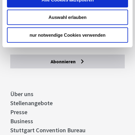
Lassen Sie sich inspirieren!
Auswahl erlauben
Mit unserem Newsletter bleiben Sie zu Events,
Highlights und aktuellen Angeboten in
nur notwendige Cookies verwenden
Stuttgart und Region immer up-to-date.
Abonnieren
Über uns
Stellenangebote
Presse
Business
Stuttgart Convention Bureau