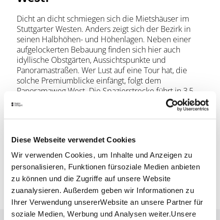
Dicht an dicht schmiegen sich die Mietshäuser im
Stuttgarter Westen. Anders zeigt sich der Bezirk in
seinen Halbhöhen- und Höhenlagen. Neben einer
aufgelockerten Bebauung finden sich hier auch
idyllische Obstgärten, Aussichtspunkte und
Panoramastraßen. Wer Lust auf eine Tour hat, die
solche Premiumblicke einfängt, folgt dem
Panoramaweg West. Die Spazierstrecke führt in 3,5
Kilometern von der Doggenburg zum Hasenberg.
Flaneure und Flaneusen genießen hier einen
Höhepunkt nach dem anderen. Von den Plattformen
der Zeppelinstraße und der Leibnizstraße über die
Diese Webseite verwendet Cookies
aussichtsreiche Gustav-Siegle-Straße hin zur Karl-
Adler-Staffel, entlang der Gäubahnstrecke bis hin zur
Wir verwenden Cookies, um Inhalte und Anzeigen zu
Hasenbergsteige bekommt das Wort „Fernsehen“
personalisieren, Funktionen fürsoziale Medien anbieten
eine neue Bedeutung. Eine mit 6,5 Kilometern etwas
zu können und die Zugriffe auf unsere Website
längere Wegvariante führt Sportskanonen noch über
zuanalysieren. Außerdem geben wir Informationen zu
den Birkenkopf.
Ihrer Verwendung unsererWebsite an unsere Partner für
soziale Medien, Werbung und Analysen weiter.Unsere