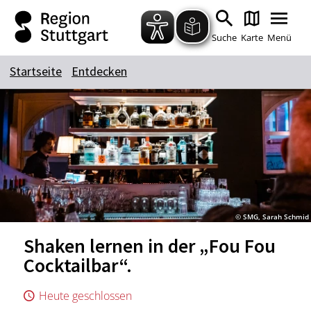
Zum Hauptinhalt springen
Zur Suche springen
Zur Hauptnavigation
Zum Footer springen
Suche
Karte
Menü
Startseite
Entdecken
Suchbegriff
Das könnte Sie interessieren
Stadtführungen
Tickets
Citytour
Übernachtung
© SMG, Sarah Schmid
Erlebnisse
Essen & Trinken
Shaken lernen in der „Fou Fou
Wein
Automobil
Cocktailbar“.
Kultur
Feste & Highlights
Heute geschlossen