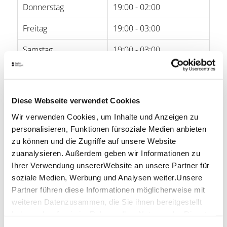
Donnerstag
19:00 - 02:00
Freitag
19:00 - 03:00
Samstag
19:00 - 03:00
Sonntag
-
Öffnungszeiten von Google
Diese Webseite verwendet Cookies
Wir verwenden Cookies, um Inhalte und Anzeigen zu
Lage & Kontakt
personalisieren, Funktionen fürsoziale Medien anbieten
FOU FOU
zu können und die Zugriffe auf unsere Website
Leonhardstr. 13
zuanalysieren. Außerdem geben wir Informationen zu
70182 Stuttgart
Ihrer Verwendung unsererWebsite an unsere Partner für
soziale Medien, Werbung und Analysen weiter.Unsere
Telefon:
0711 51 89 15 11
Partner führen diese Informationen möglicherweise mit
Mail:
kontakt@bar-foufou.de
weiteren Datenzusammen, die Sie ihnen bereitgestellt
Website:
www.bar-foufou.de
haben oder die sie im Rahmen IhrerNutzung der Dienste
gesammelt haben.