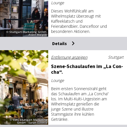
Lounge
Dieses Wohlfühlcafé am
Wilhelmsplatz überzeugt mit
Kaffeeklatsch und
Feierabendbier, Dancefloor und
besonderen Aktionen.
© Stuttgart-Marketing GmbH,
Alwin Maigler
Details
Entfernung anzeigen
Stuttgart
Sze­ne-Schau­lau­fen im „La Con­
cha“.
Lounge
Beim ersten Sonnenstrahl geht
das Schaulaufen am „La Concha“
los. Im Multi-Kulti-Urgestein am
Wilhelmsplatz genießen die
junge Szene und illustre
Stammgäste ihre kühlen
Getränke.
© SMG Stuttgart Marketing
GmbH - Sarah Schmid