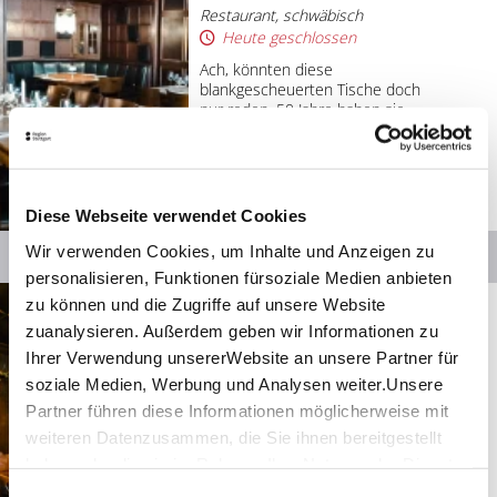
Restaurant, schwäbisch
Heute geschlossen
Ach, könnten diese
blankgescheuerten Tische doch
nur reden. 50 Jahre haben sie
bereits auf dem Buckel und
allerlei Nachtarbeiter:innen,
Theaterleute und
Journalist:innen durften sie
vorbeiziehen sehen.
© Weinstube Fröhlich
Diese Webseite verwendet Cookies
Verwaltungs GmbH
Wir verwenden Cookies, um Inhalte und Anzeigen zu
Details
personalisieren, Funktionen fürsoziale Medien anbieten
zu können und die Zugriffe auf unsere Website
Entfernung anzeigen
Stuttgart
zuanalysieren. Außerdem geben wir Informationen zu
Die Al­te: „Zur Kis­te“.
Ihrer Verwendung unsererWebsite an unsere Partner für
Restaurant, schwäbisch
soziale Medien, Werbung und Analysen weiter.Unsere
Geöffnet von 17:00 bis 23:00 Uhr
Partner führen diese Informationen möglicherweise mit
Mit ihren bald 200 Jahren gehört
weiteren Datenzusammen, die Sie ihnen bereitgestellt
sie zu den ältesten Weinstuben
haben oder die sie im Rahmen IhrerNutzung der Dienste
Stuttgarts. Im ehemaligen
gesammelt haben.
Bürgerhaus am Rand des