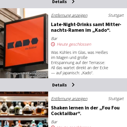
Details
Entfernung anzeigen
Stuttgart
La­te-Night-Drinks samt Mit­ter­
nachts-Ra­men im „Ka­do“.
Bar
Heute geschlossen
Was Kühles im Glas, was Heißes
im Magen und große
Entspannung auf der Terrasse:
All das wartet direkt an der Ecke
— auf japanisch: „Kado“.
© Stuttgart-Marketing GmbH,
Sarah Schmid
Details
Entfernung anzeigen
Stuttgart
Shaken ler­nen in der „Fou Fou
Cock­tail­bar“.
Bar