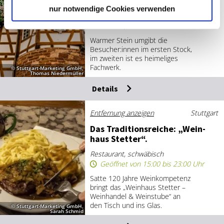
Die Hei­me­li­ge: „Wein­stu­be
nur notwendige Cookies verwenden
Schel­len­turm“.
Restaurant, schwäbisch
Warmer Stein umgibt die
Besucher:innen im ersten Stock,
im zweiten ist es heimeliges
Fachwerk.
© Stuttgart-Marketing GmbH,
Thomas Niedermüller
Details
Entfernung anzeigen
Stuttgart
Das Tra­di­ti­ons­rei­che: „Wein­
haus Stet­ter“.
Restaurant, schwäbisch
Geöffnet von 15:00 bis 23:00 Uhr
Satte 120 Jahre Weinkompetenz
bringt das „Weinhaus Stetter –
Weinhandel & Weinstube“ an
den Tisch und ins Glas.
© Stuttgart-Marketing GmbH,
Sarah Schmid