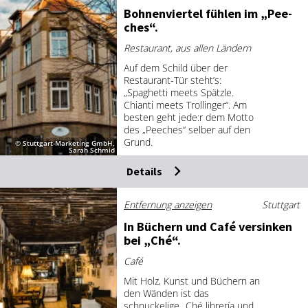
Boh­nen­vier­tel füh­len im „Pee­
ches“.
Restaurant, aus allen Ländern
Auf dem Schild über der
Restaurant-Tür steht’s:
„Spaghetti meets Spätzle.
Chianti meets Trollinger“. Am
besten geht jede:r dem Motto
des „Peeches“ selber auf den
Grund.
© Stuttgart-Marketing GmbH,
Sarah Schmid
Details
Entfernung anzeigen
Stuttgart
In Bü­chern und Ca­fé ver­sin­ken
bei „Ché“.
Café
Mit Holz, Kunst und Büchern an
den Wänden ist das
schnuckelige „Ché librería und