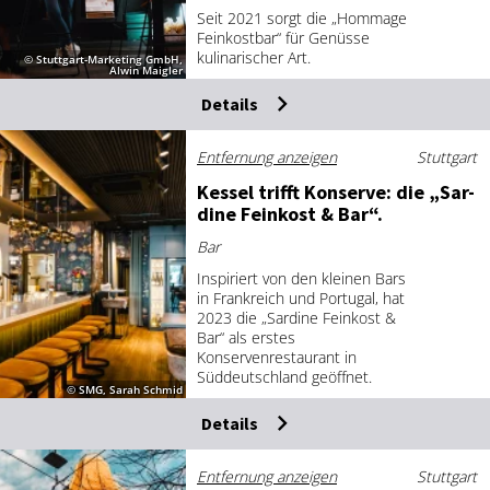
Seit 2021 sorgt die „Hommage
Feinkostbar“ für Genüsse
kulinarischer Art.
© Stuttgart-Marketing GmbH,
Alwin Maigler
Details
Entfernung anzeigen
Stuttgart
Kes­sel trifft Kon­ser­ve: die „Sar­
di­ne Fein­kost & Bar“.
Bar
Inspiriert von den kleinen Bars
in Frankreich und Portugal, hat
2023 die „Sardine Feinkost &
Bar“ als erstes
Konservenrestaurant in
Süddeutschland geöffnet.
© SMG, Sarah Schmid
Details
Entfernung anzeigen
Stuttgart