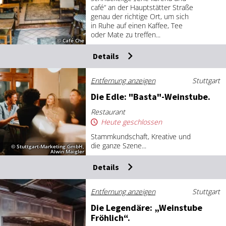
café“ an der Hauptstätter Straße
genau der richtige Ort, um sich
in Ruhe auf einen Kaffee, Tee
oder Mate zu treffen...
© Café Che
Details
Entfernung anzeigen
Stuttgart
Die Ed­le: "Bas­ta"-Wein­stu­be.
Restaurant
Heute geschlossen
Stammkundschaft, Kreative und
die ganze Szene...
© Stuttgart-Marketing GmbH,
Alwin Maigler
Details
Entfernung anzeigen
Stuttgart
Die Le­gen­dä­re: „Wein­stu­be
Fröh­lich“.