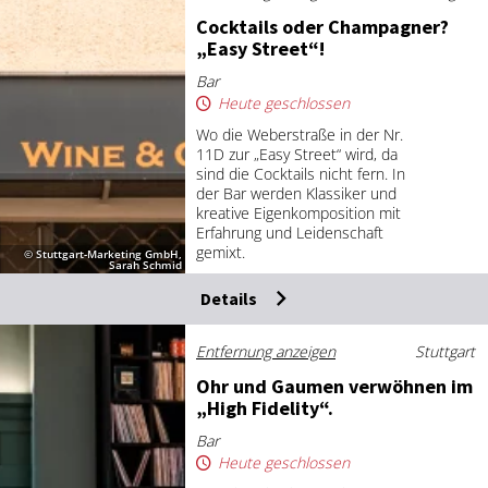
Cock­tails oder Cham­pa­gner?
„Ea­sy Street“!
Bar
Heute geschlossen
Wo die Weberstraße in der Nr.
11D zur „Easy Street“ wird, da
sind die Cocktails nicht fern. In
der Bar werden Klassiker und
kreative Eigenkomposition mit
Erfahrung und Leidenschaft
gemixt.
© Stuttgart-Marketing GmbH,
Sarah Schmid
Details
Entfernung anzeigen
Stuttgart
Ohr und Gau­men ver­wöh­nen im
„High Fi­de­li­ty“.
Bar
Heute geschlossen