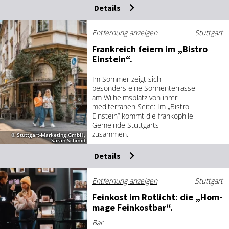
Details
Entfernung anzeigen
Stuttgart
Frank­reich fei­ern im „Bis­tro
Ein­stein“.
Im Sommer zeigt sich
besonders eine Sonnenterrasse
am Wilhelmsplatz von ihrer
mediterranen Seite: Im „Bistro
Einstein“ kommt die frankophile
Gemeinde Stuttgarts
zusammen.
© Stuttgart-Marketing GmbH,
Sarah Schmid
Details
Entfernung anzeigen
Stuttgart
Fein­kost im Rot­licht: die „Hom­
mage Fein­kost­bar“.
Bar