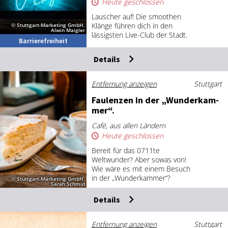
Heute geschlossen
Lauscher auf! Die smoothen
Klänge führen dich in den
© Stuttgart-Marketing GmbH,
Alwin Maigler
lässigsten Live-Club der Stadt.
Barrierefreiheit
Details
Entfernung anzeigen
Stuttgart
Fau­len­zen in der „Wun­der­kam­
mer“.
Café, aus allen Ländern
Heute geschlossen
Bereit für das 0711te
Weltwunder? Aber sowas von!
Wie wäre es mit einem Besuch
in der „Wunderkammer“?
© Stuttgart-Marketing GmbH,
Sarah Schmid
Details
Entfernung anzeigen
Stuttgart