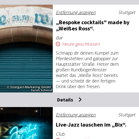
Entfernung anzeigen
Stuttgart
„Bes­po­ke cock­tails” ma­de by
„Wei­ßes Ross“.
Bar
Heute geschlossen
Schnapp dir deinen Kumpel zum
Pferdestehlen und galoppier zur
Hauptstätter Straße. Hinter dem
großen Rundbogenfenster
wartet das „Weiße Ross“ bereits
— und schiebt dir den fertigen
Drink über den Tresen.
© Stuttgart-Marketing GmbH,
Sarah Schmid
Details
Entfernung anzeigen
Stuttgart
Li­ve-Jazz lau­schen im „Bix“.
Club