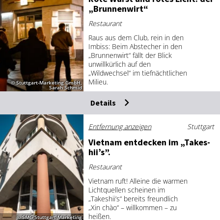
„Brun­nen­wirt“
Restaurant
Raus aus dem Club, rein in den
Imbiss: Beim Abstecher in den
„Brunnenwirt“ fällt der Blick
unwillkürlich auf den
„Wildwechsel“ im tiefnächtlichen
Milieu.
© Stuttgart-Marketing GmbH,
Sarah Schmid
Details
Entfernung anzeigen
Stuttgart
Viet­nam ent­de­cken im „Ta­kes­
hii’s”.
Restaurant
Vietnam ruft! Alleine die warmen
Lichtquellen scheinen im
„Takeshii’s“ bereits freundlich
„Xin chào“ – willkommen – zu
heißen.
© SMG Stuttgart Marketing