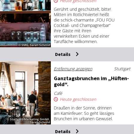
Heute geschlossen
Gerührt und geschüttelt, bitte!
Mitten im Rotlichtviertel heißt
die schick-charmante „FOU FOU
Cocktail- und Champagnerbar“
ihre Gäste mit ihren
verwinkelten Ecken und einer
Tanzfläche willkommen.
© SMG, Sarah Schmid
Details
Entfernung anzeigen
Stuttgart
Ganz­tags­brun­chen im „Hüf­ten­
gold“.
Café
Heute geschlossen
Draußen in der Sonne, drinnen
am Kaminfeuer: So geht lässiges
Brunchen im urbanen Gewusel.
© Stuttgart-Marketing GmbH,
Sarah Schmid
Details