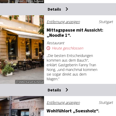
GmbH - Sarah Schmid
Details
Entfernung anzeigen
Stuttgart
Mit­tags­pau­se mit Aus­sicht:
„Nood­le 1“.
Restaurant
Heute geschlossen
„Die besten Entscheidungen
kommen aus dem Bauch“,
erklärt Gastgeberin Fanny Tran
Nong, „und manchmal kommen
sie sogar direkt aus dem
Magen.“
© SMG, Sarah Schmid
Details
Entfernung anzeigen
Stuttgart
Wohl­fühlort „Su­ess­holz“.