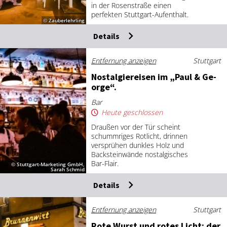
in der Rosenstraße einen
perfekten Stuttgart-Aufenthalt.
© Zauberlehrling
Details
Entfernung anzeigen
Stuttgart
Nost­al­gie­rei­sen im „Paul & Ge­
or­ge“.
Bar
Heute geschlossen
Draußen vor der Tür scheint
schummriges Rotlicht, drinnen
versprühen dunkles Holz und
Backsteinwände nostalgisches
Bar-Flair.
© Stuttgart-Marketing GmbH,
Sarah Schmid
Details
Entfernung anzeigen
Stuttgart
Ro­te Wurst und ro­tes Licht: der