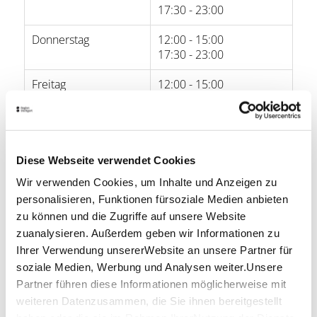
17:30 - 23:00
Donnerstag
12:00 - 15:00
17:30 - 23:00
Freitag
12:00 - 15:00
17:30 - 23:00
Samstag
13:00 - 23:00
Sonntag
18:00 - 22:00
Diese Webseite verwendet Cookies
Wir verwenden Cookies, um Inhalte und Anzeigen zu
Öffnungszeiten von Google
personalisieren, Funktionen fürsoziale Medien anbieten
zu können und die Zugriffe auf unsere Website
Lage & Kontakt
zuanalysieren. Außerdem geben wir Informationen zu
Ihrer Verwendung unsererWebsite an unsere Partner für
Noodle1 Dining
soziale Medien, Werbung und Analysen weiter.Unsere
Wilhelmsplatz 1
70182 Stuttgart
Partner führen diese Informationen möglicherweise mit
weiteren Datenzusammen, die Sie ihnen bereitgestellt
Telefon:
0711/86 02 01 86