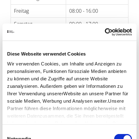
Freitag
08:00 - 16:00
Samstag
09:00 - 17:00
Sonntag
09:00 - 17:00
Diese Webseite verwendet Cookies
Öffnungszeiten von Google
Wir verwenden Cookies, um Inhalte und Anzeigen zu
Lage & Kontakt
personalisieren, Funktionen fürsoziale Medien anbieten
zu können und die Zugriffe auf unsere Website
The Gardener’s Nosh
Calwer Str. 33
zuanalysieren. Außerdem geben wir Informationen zu
70173 Stuttgart
Ihrer Verwendung unsererWebsite an unsere Partner für
soziale Medien, Werbung und Analysen weiter.Unsere
Mail:
hello@thegardenersnosh.com
Partner führen diese Informationen möglicherweise mit
Website:
thegardenersnosh.com
weiteren Datenzusammen, die Sie ihnen bereitgestellt
haben oder die sie im Rahmen IhrerNutzung der Dienste
gesammelt haben.
Einwilligungsauswahl
Planen Sie Ihre Anreise
Impressum
|
Datenschutzerklärung
Notwendig