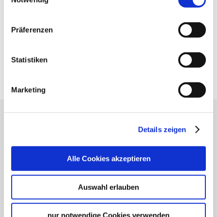
Verkehrs- und Tarifverbund Stuttgart GmbH
Fahrplanauskunft des VVS
Präferenzen
Deutsche Bahn AG
Fahrplanauskunft der DB
Google Maps
Statistiken
Google Maps Route
Marketing
Lassen Sie sich inspirieren!
Details zeigen
Mit unserem Newsletter bleiben Sie zu Events,
Highlights und aktuellen Angeboten in
Alle Cookies akzeptieren
Stuttgart und Region immer up-to-date.
Auswahl erlauben
Abonnieren
nur notwendige Cookies verwenden