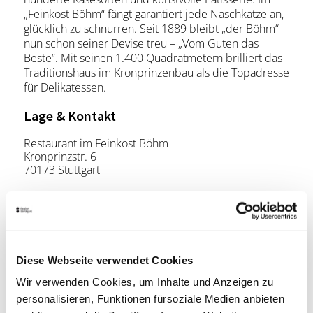
„Feinkost Böhm“ fängt garantiert jede Naschkatze an,
glücklich zu schnurren. Seit 1889 bleibt „der Böhm“
nun schon seiner Devise treu – „Vom Guten das
Beste“. Mit seinen 1.400 Quadratmetern brilliert das
Traditionshaus im Kronprinzenbau als die Topadresse
für Delikatessen.
Lage & Kontakt
Restaurant im Feinkost Böhm
Kronprinzstr. 6
70173 Stuttgart
Telefon:
0711/227 56 28
Website:
www.feinkost-boehm.de
Diese Webseite verwendet Cookies
Planen Sie Ihre Anreise
Wir verwenden Cookies, um Inhalte und Anzeigen zu
Verkehrs- und Tarifverbund Stuttgart GmbH
personalisieren, Funktionen fürsoziale Medien anbieten
Fahrplanauskunft des VVS