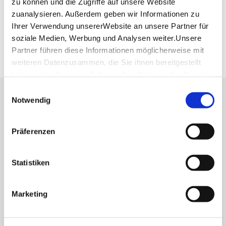
zu können und die Zugriffe auf unsere Website
Deutsche Bahn AG
zuanalysieren. Außerdem geben wir Informationen zu
Fahrplanauskunft der DB
Ihrer Verwendung unsererWebsite an unsere Partner für
Google Maps
soziale Medien, Werbung und Analysen weiter.Unsere
Google Maps Route
Partner führen diese Informationen möglicherweise mit
weiteren Datenzusammen, die Sie ihnen bereitgestellt
haben oder die sie im Rahmen IhrerNutzung der Dienste
gesammelt haben.
Einwilligungsauswahl
Lassen Sie sich inspirieren!
Impressum
|
Datenschutzerklärung
Notwendig
Mit unserem Newsletter bleiben Sie zu Events,
Präferenzen
Highlights und aktuellen Angeboten in
Stuttgart und Region immer up-to-date.
Statistiken
Abonnieren
Marketing