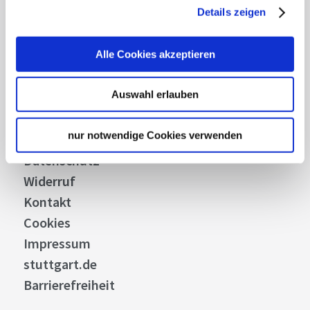
Details zeigen
Über uns
Stellenangebote
Presse
Alle Cookies akzeptieren
Business
Auswahl erlauben
Stuttgart Convention Bureau
Bilddatenbank
nur notwendige Cookies verwenden
Allgemeine Geschäftsbedingungen
Datenschutz
Widerruf
Kontakt
Cookies
Impressum
stuttgart.de
Barrierefreiheit