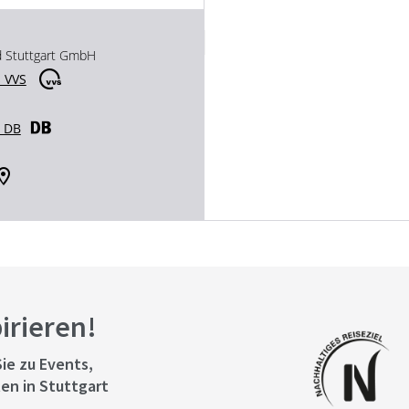
d Stuttgart GmbH
 VVS
r DB
pirieren!
ie zu Events,
en in Stuttgart