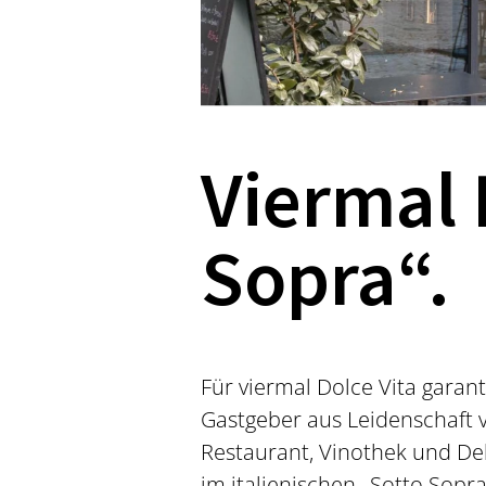
Viermal 
Sopra“.
Für viermal Dolce Vita garan
Gastgeber aus Leidenschaft v
Restaurant, Vinothek und De
im italienischen „Sotto Sopra