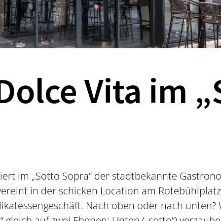
Dolce Vita im „
tiert im „Sotto Sopra“ der stadtbekannte Gastron
ereint in der schicken Location am Rotebühlplat
likatessengeschäft. Nach oben oder nach unten? 
“ gleich auf zwei Ebenen: Unten („sotto“) verzaub