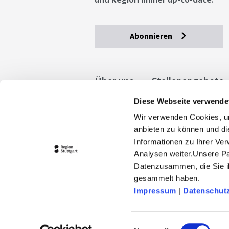
Abonnieren
Über uns
Stellenangebote
Diese Webseite verwende
Allgemeine Geschäftsbedingu
Wir verwenden Cookies, um
stuttgart.de
Barrierefreihe
anbieten zu können und di
Informationen zu Ihrer Ve
Analysen weiter.Unsere Pa
Datenzusammen, die Sie ih
gesammelt haben.
Impressum
|
Datenschut
© 2026 Stuttgart-Marketing GmbH
stuttgart-tourist.de und www.erle
Einwilligungsauswahl
Landeshauptstadt Stuttgart und 