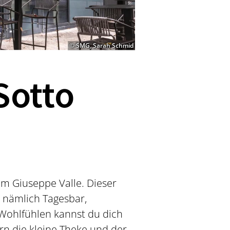
© SMG, Sarah Schmid
Sotto
om Giuseppe Valle. Dieser
z nämlich Tagesbar,
Wohlfühlen kannst du dich
ern die kleine Theke und der