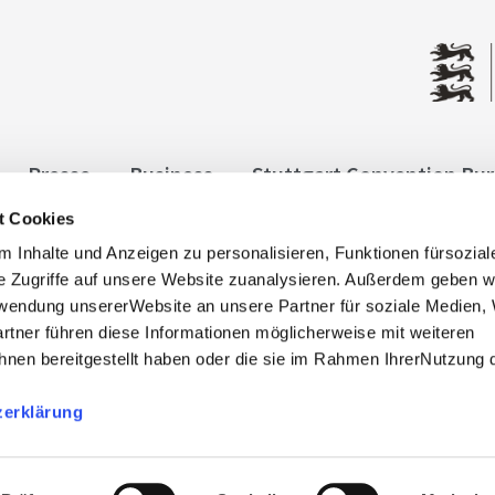
Presse
Business
Stuttgart Convention Bu
t Cookies
ngen
Datenschutz
Widerruf
Kontakt
Co
 Inhalte und Anzeigen zu personalisieren, Funktionen fürsozia
it
e Zugriffe auf unsere Website zuanalysieren. Außerdem geben w
rwendung unsererWebsite an unsere Partner für soziale Medien
rtner führen diese Informationen möglicherweise mit weiteren
nen bereitgestellt haben oder die sie im Rahmen IhrerNutzung 
zerklärung
, info@stuttgart-tourist.de
bnisregion-stuttgart.de sind die offiziellen Websites des
der Regio Stuttgart Marketing- und Tourismus GmbH.