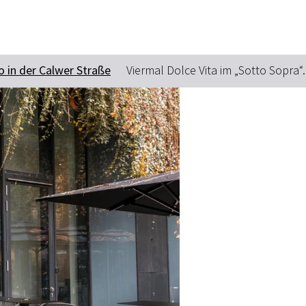
o in der Calwer Straße
Viermal Dolce Vita im „Sotto Sopra“.
Suchbegriff
Das könnte Sie interessieren
Stadtführungen
Tickets
Citytour
Übernachtung
Erlebnisse
Essen & Trinken
Wein
Automobil
Kultur
Feste & Highlights