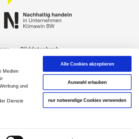
reau
Bilddatenbank
okies
Impressum
Alle Cookies akzeptieren
le Medien
ir
Auswahl erlauben
, Werbung und
nur notwendige Cookies verwenden
der Dienste
 Tourismuspartners der