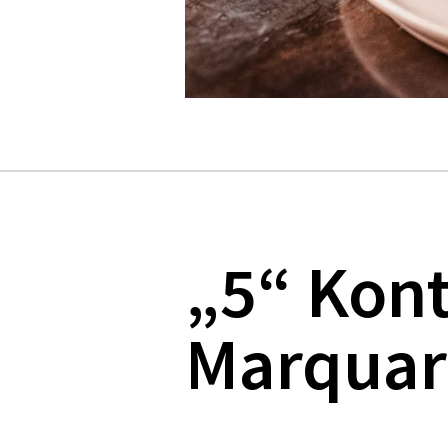
„5“ Kon
Marquar