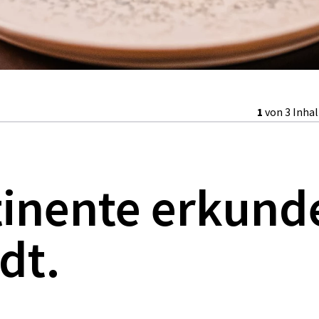
1
von 3 Inha
tinente erkund
dt.