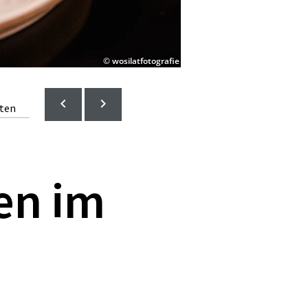
© wosilatfotografie
lten
en im