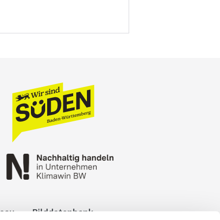
reau
Bilddatenbank