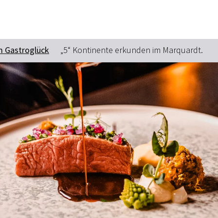
Zum Hauptinhalt springen
Zur Suche springen
Zur Hauptnavigation
Zum Footer springen
m Gastroglück
„5“ Kontinente erkunden im Marquardt.