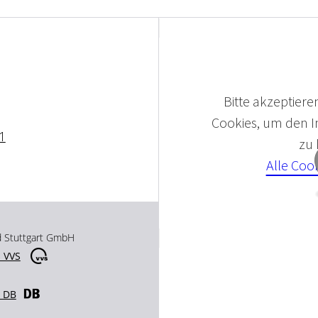
Bitte akzeptieren
Cookies, um den In
1
zu
Alle Coo
d Stuttgart GmbH
 VVS
r DB