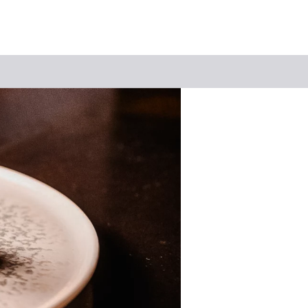
Suchbegriff
Das könnte Sie interessieren
Stadtführungen
Tickets
Citytour
Übernachtung
Erlebnisse
Essen & Trinken
Wein
Automobil
Kultur
Feste & Highlights