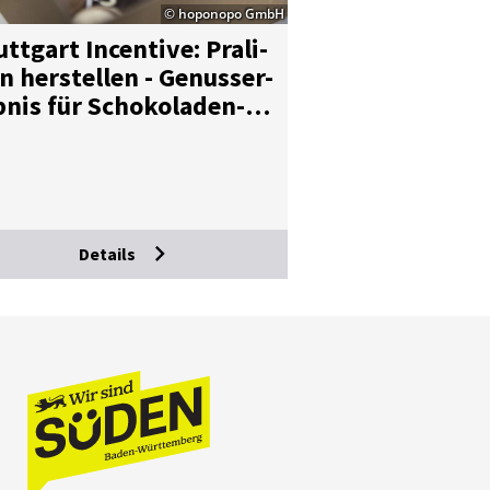
© hoponopo GmbH
tt­gart In­cen­ti­ve: Pra­li­
 her­stel­len - Ge­nus­s­er­
b­nis für Scho­ko­la­den-
ns
Details