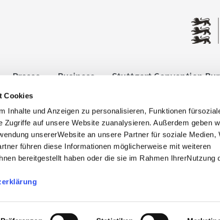
Presse
Business
Stuttgart Convention Bu
t Cookies
ngen
Datenschutz
Widerruf
Kontakt
Co
 Inhalte und Anzeigen zu personalisieren, Funktionen fürsozia
it
e Zugriffe auf unsere Website zuanalysieren. Außerdem geben w
rwendung unsererWebsite an unsere Partner für soziale Medien
rtner führen diese Informationen möglicherweise mit weiteren
nen bereitgestellt haben oder die sie im Rahmen IhrerNutzung 
zerklärung
, info@stuttgart-tourist.de
bnisregion-stuttgart.de sind die offiziellen Websites des
der Regio Stuttgart Marketing- und Tourismus GmbH.