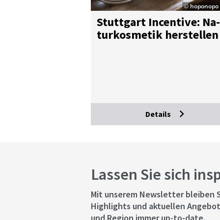
© hoponopo
Stutt­gart In­cen­ti­ve: Na­
tur­kos­me­tik her­stel­len
Details
Lassen Sie sich ins
Mit unserem Newsletter bleiben S
Highlights und aktuellen Angebot
und Region immer up-to-date.