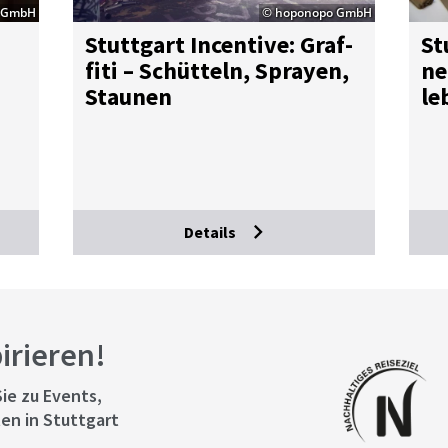
 GmbH
© hoponopo GmbH
Stutt­gart In­cen­ti­ve: Graf­
Stu
fi­ti – Schüt­teln, Spray­en,
nen
Stau­nen
le
Fa
Details
pirieren!
ie zu Events,
en in Stuttgart