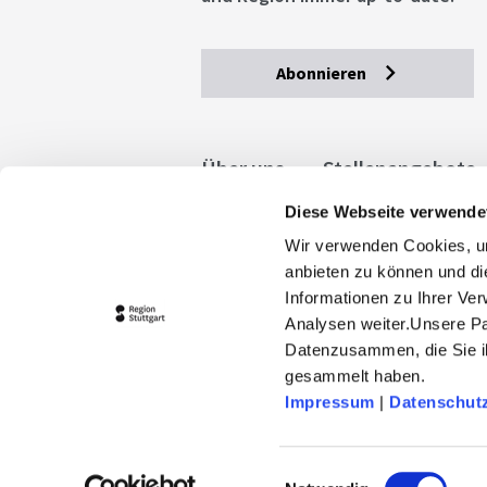
Abonnieren
Über uns
Stellenangebote
Diese Webseite verwende
Allgemeine Geschäftsbedingu
Wir verwenden Cookies, um
stuttgart.de
Barrierefreihe
anbieten zu können und di
Informationen zu Ihrer Ve
Analysen weiter.Unsere Pa
Datenzusammen, die Sie ih
gesammelt haben.
Impressum
|
Datenschut
© 2026 Stuttgart-Marketing GmbH
stuttgart-tourist.de und www.erle
Einwilligungsauswahl
Landeshauptstadt Stuttgart und 