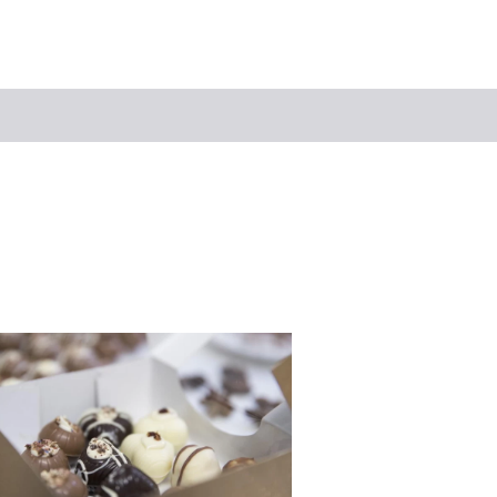
Suchbegriff
Das könnte Sie interessieren
Stadtführungen
Tickets
Citytour
Übernachtung
Erlebnisse
Essen & Trinken
Wein
Automobil
Kultur
Feste & Highlights