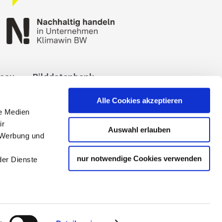
reau
Bilddatenbank
okies
Impressum
Alle Cookies akzeptieren
le Medien
ir
Auswahl erlauben
, Werbung und
nur notwendige Cookies verwenden
der Dienste
 Tourismuspartners der