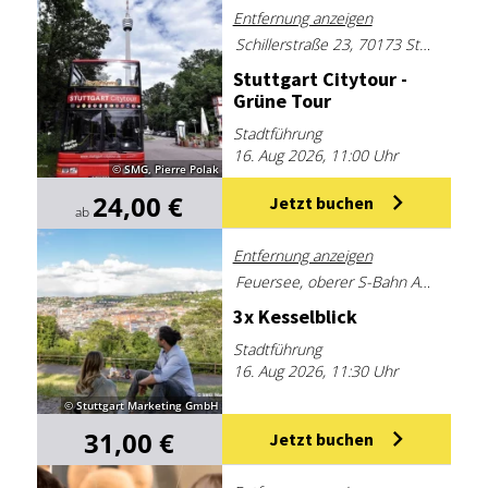
Entfernung anzeigen
Schillerstraße 23, 70173 Stuttgart
Stutt­gart Ci­ty­tour -
Grü­ne Tour
Stadtführung
16. Aug 2026, 11:00 Uhr
© SMG, Pierre Polak
24,00 €
Jetzt buchen
ab
Entfernung anzeigen
Feuersee, oberer S-Bahn Ausgang, Restaurant Rote Kapelle
3x Kes­sel­blick
Stadtführung
16. Aug 2026, 11:30 Uhr
© Stuttgart Marketing GmbH
31,00 €
Jetzt buchen