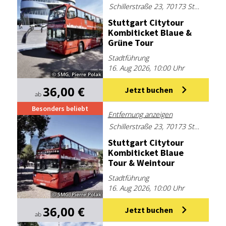
Schillerstraße 23, 70173 Stuttgart
Stutt­gart Ci­ty­tour
Kom­bi­ti­cket Blaue &
Grü­ne Tour
Stadtführung
16. Aug 2026, 10:00 Uhr
© SMG, Pierre Polak
36,00 €
Jetzt buchen
ab
Besonders beliebt
Entfernung anzeigen
Schillerstraße 23, 70173 Stuttgart
Stutt­gart Ci­ty­tour
Kom­bi­ti­cket Blaue
Tour & Wein­tour
Stadtführung
16. Aug 2026, 10:00 Uhr
© SMG, Pierre Polak
36,00 €
Jetzt buchen
ab