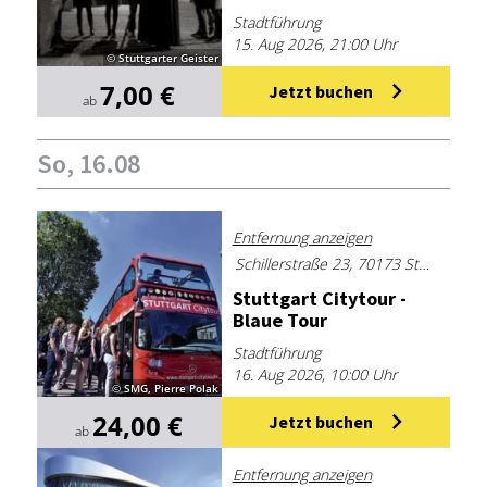
Stadtführung
15. Aug 2026, 21:00 Uhr
© Stuttgarter Geister
7,00 €
Jetzt buchen
ab
So, 16.08
Entfernung anzeigen
Schillerstraße 23, 70173 Stuttgart
Stutt­gart Ci­ty­tour -
Blaue Tour
Stadtführung
16. Aug 2026, 10:00 Uhr
© SMG, Pierre Polak
24,00 €
Jetzt buchen
ab
Entfernung anzeigen