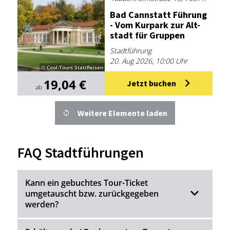
Bad Cann­statt Füh­rung
- Vom Kur­park zur Alt­
stadt für Grup­pen
Stadtführung
20. Aug 2026, 10:00 Uhr
© Cool-Tours StattReisen
19,04 €
Jetzt buchen
ab
Weitere Elemente laden
FAQ Stadtführungen
Kann ein gebuchtes Tour-Ticket
umgetauscht bzw. zurückgegeben
werden?