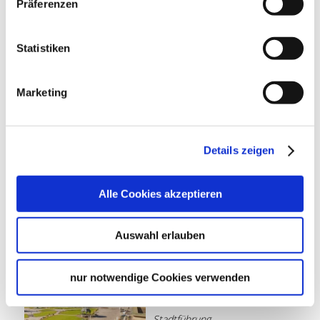
Präferenzen
Stadtführung
15. Aug 2026, 10:00 Uhr
© SMG, Pierre Polak
Statistiken
36,00 €
Jetzt buchen
ab
Entfernung anzeigen
Marketing
Schillerstraße 23, 70173 Stuttgart
Stutt­gart Ci­ty­tour -
Grü­ne Tour
Details zeigen
Stadtführung
15. Aug 2026, 11:00 Uhr
© SMG, Pierre Polak
Alle Cookies akzeptieren
24,00 €
Jetzt buchen
ab
Auswahl erlauben
Entfernung anzeigen
Treffpunkt: Haus des Tourismus am Marktplatz, neben dem Rathaus, Marktstraße 2, 70173 Stuttgart, Deutschland
nur notwendige Cookies verwenden
Stutt­gart kurz und
kna­ckig
Stadtführung