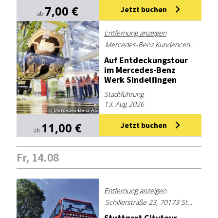
7,00 €
Jetzt buchen
ab
Entfernung anzeigen
Mercedes-Benz Kundencenter Sindelfingen
Auf Ent­de­ckungs­tour
im Mer­ce­des-Benz
Werk Sin­del­fin­gen
Stadtführung
13. Aug 2026
© Mercedes-Benz AG
11,00 €
Jetzt buchen
ab
Fr, 14.08
Entfernung anzeigen
Schillerstraße 23, 70173 Stuttgart
Stutt­gart Ci­ty­tour -