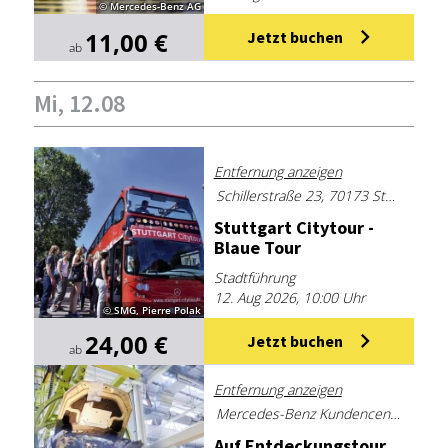
© Mercedes-Benz AG
11,00 €
Jetzt buchen
ab
Mi, 12.08
Entfernung anzeigen
Schillerstraße 23, 70173 Stuttgart
Stutt­gart Ci­ty­tour -
Blaue Tour
Stadtführung
12. Aug 2026, 10:00 Uhr
© SMG, Pierre Polak
24,00 €
Jetzt buchen
ab
Entfernung anzeigen
Mercedes-Benz Kundencenter Sindelfingen
Auf Ent­de­ckungs­tour