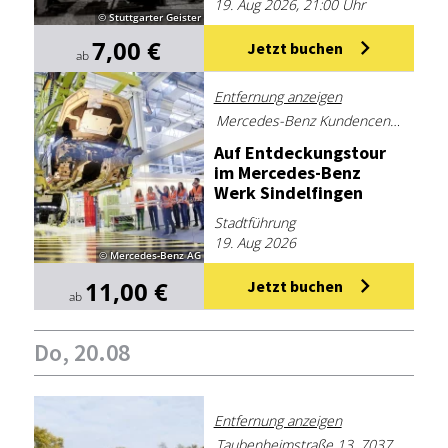
19. Aug 2026, 21:00 Uhr
© Stuttgarter Geister
7,00 €
Jetzt buchen
ab
Entfernung anzeigen
Mercedes-Benz Kundencenter Sindelfingen
Auf Ent­de­ckungs­tour
im Mer­ce­des-Benz
Werk Sin­del­fin­gen
Stadtführung
19. Aug 2026
© Mercedes-Benz AG
11,00 €
Jetzt buchen
ab
Do, 20.08
Entfernung anzeigen
Taubenheimstraße 13, 70372 Stuttgart, Deutschland