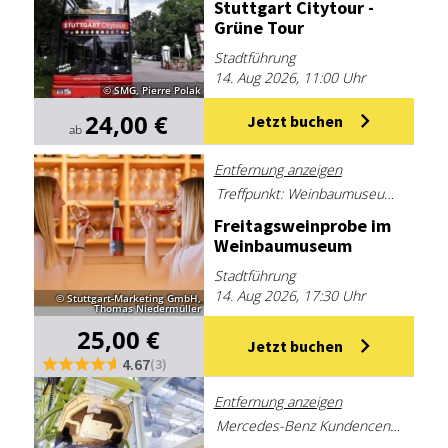
Stutt­gart Ci­ty­tour -
Grü­ne Tour
Stadtführung
14. Aug 2026, 11:00 Uhr
© SMG, Pierre Polak
24,00 €
Jetzt buchen
ab
Entfernung anzeigen
Treffpunkt: Weinbaumuseum Stuttgart-Uhlbach, Uhlbacher Platz 4, 70329 Stuttgart
Frei­tags­wein­pro­be im
Wein­bau­mu­se­um
Stadtführung
14. Aug 2026, 17:30 Uhr
© Stuttgart-Marketing GmbH,
Thomas Niedermüller
25,00 €
Jetzt buchen
4.67
(3)
Entfernung anzeigen
Mercedes-Benz Kundencenter Sindelfingen