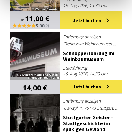
15. Aug 2026, 13:30 Uhr
© Werner Dieterich
11,00 €
ab
Jetzt buchen
5.00
(2)
Entfernung anzeigen
Treffpunkt: Weinbaumuseum Stuttgart-Uhlbach, Uhlbacher Platz 4, 70329 Stuttgart
Schnup­per­füh­rung im
Wein­bau­mu­se­um
Stadtführung
15. Aug 2026, 14:30 Uhr
© Stuttgart Marketing GmbH,
Thomas NIedermüller
14,00 €
Jetzt buchen
Entfernung anzeigen
Marktpl. 1, 70173 Stuttgart, Deutschland
Stutt­gar­ter Geis­ter -
Stadt­ge­schich­te im
spu­ki­gen Ge­wand