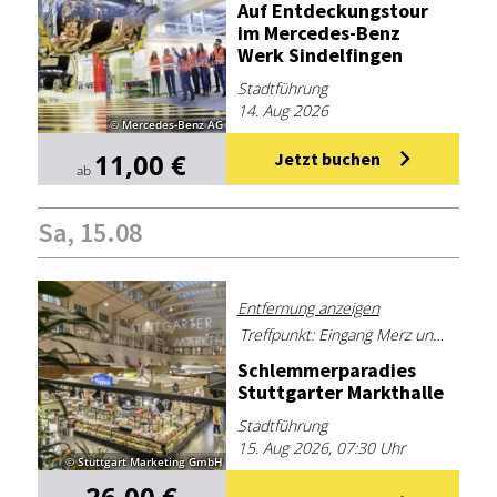
Auf Ent­de­ckungs­tour
im Mer­ce­des-Benz
Werk Sin­del­fin­gen
Stadtführung
14. Aug 2026
© Mercedes-Benz AG
11,00 €
Jetzt buchen
ab
Sa, 15.08
Entfernung anzeigen
Treffpunkt: Eingang Merz und Benzing, Sporerstraße, 70173 Stuttgart
Schlem­mer­pa­ra­dies
Stutt­gar­ter Markt­hal­le
Stadtführung
15. Aug 2026, 07:30 Uhr
© Stuttgart Marketing GmbH
26,00 €