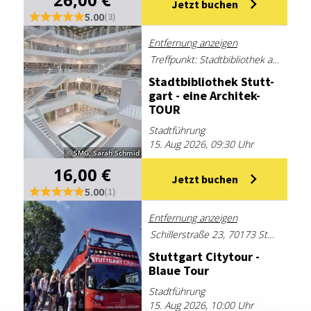
Jetzt buchen
5.00
(3)
Entfernung anzeigen
Treffpunkt: Stadtbibliothek am Mailänder Platz, Mailänder Platz 1 (Eingang gegenüber Milaneo), 70173 Stuttgart, Deutschland
Stadt­bi­blio­thek Stutt­
gart - ei­ne Ar­chi­tek­
TOUR
Stadtführung
15. Aug 2026, 09:30 Uhr
© SMG, Sarah Schmid
16,00 €
Jetzt buchen
5.00
(1)
Entfernung anzeigen
Schillerstraße 23, 70173 Stuttgart
Stutt­gart Ci­ty­tour -
Blaue Tour
Stadtführung
15. Aug 2026, 10:00 Uhr