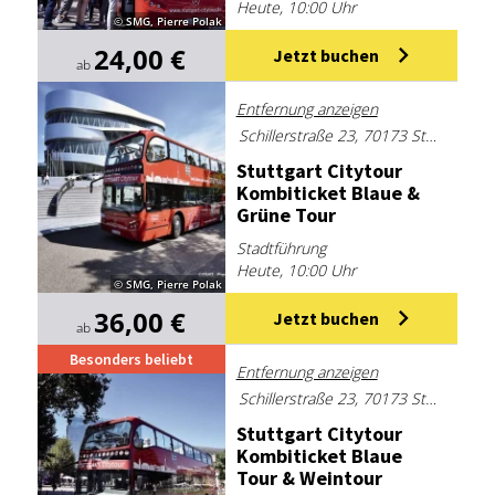
Heute, 10:00 Uhr
© SMG, Pierre Polak
24,00 €
Jetzt buchen
ab
Entfernung anzeigen
Schillerstraße 23, 70173 Stuttgart
Stutt­gart Ci­ty­tour
Kom­bi­ti­cket Blaue &
Grü­ne Tour
Stadtführung
Heute, 10:00 Uhr
© SMG, Pierre Polak
36,00 €
Jetzt buchen
ab
Besonders beliebt
Entfernung anzeigen
Schillerstraße 23, 70173 Stuttgart
Stutt­gart Ci­ty­tour
Kom­bi­ti­cket Blaue
Tour & Wein­tour