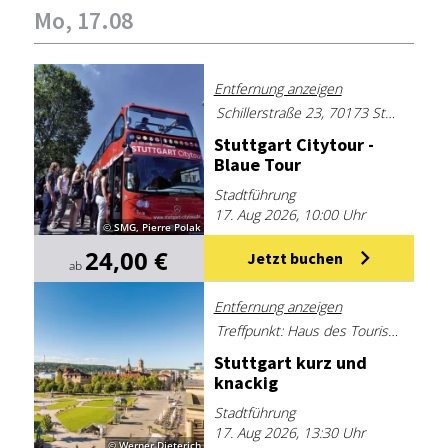
Mo, 17.08
Entfernung anzeigen
Schillerstraße 23, 70173 Stuttgart
Stutt­gart Ci­ty­tour -
Blaue Tour
Stadtführung
17. Aug 2026, 10:00 Uhr
© SMG, Pierre Polak
24,00 €
Jetzt buchen
ab
Entfernung anzeigen
Treffpunkt: Haus des Tourismus am Marktplatz, neben dem Rathaus, Marktstraße 2, 70173 Stuttgart, Deutschland
Stutt­gart kurz und
kna­ckig
Stadtführung
17. Aug 2026, 13:30 Uhr
© Werner Dieterich