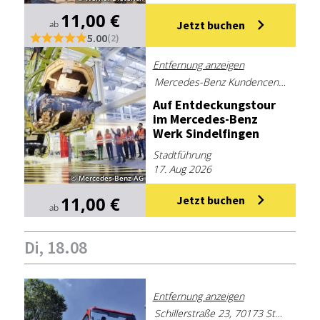
11,00 €
ab
Jetzt buchen
5.00
(2)
Entfernung anzeigen
Mercedes-Benz Kundencenter Sindelfingen
Auf Ent­de­ckungs­tour
im Mer­ce­des-Benz
Werk Sin­del­fin­gen
Stadtführung
17. Aug 2026
© Mercedes-Benz AG
11,00 €
Jetzt buchen
ab
Di, 18.08
Entfernung anzeigen
Schillerstraße 23, 70173 Stuttgart