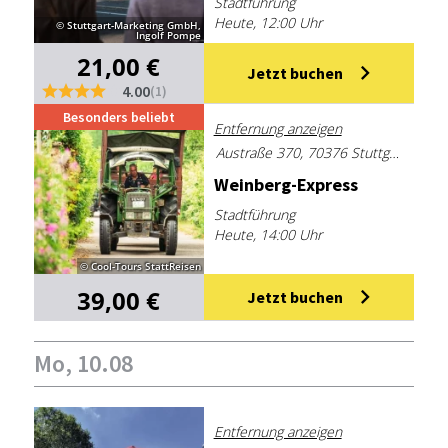
Stadtführung
Heute, 12:00 Uhr
© Stuttgart-Marketing GmbH,
Ingolf Pompe
21,00 €
Jetzt buchen
4.00
(1)
Besonders beliebt
Entfernung anzeigen
Austraße 370, 70376 Stuttgart, Deutschland
Wein­berg-Ex­press
Stadtführung
Heute, 14:00 Uhr
© Cool-Tours StattReisen
39,00 €
Jetzt buchen
Mo, 10.08
Entfernung anzeigen