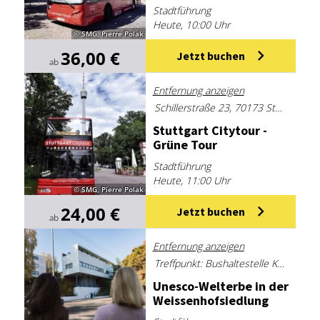
Stadtführung
Heute, 10:00 Uhr
© SMG, Pierre Polak
36,00 €
Jetzt buchen
ab
Entfernung anzeigen
Schillerstraße 23, 70173 Stuttgart
Stutt­gart Ci­ty­tour -
Grü­ne Tour
Stadtführung
Heute, 11:00 Uhr
© SMG, Pierre Polak
24,00 €
Jetzt buchen
ab
Entfernung anzeigen
Treffpunkt: Bushaltestelle Kunstakademie der Buslinie 44, Birkenwaldstraße, 70191 Stuttgart
Unesco-Welt­er­be in der
Weis­sen­hof­sied­lung