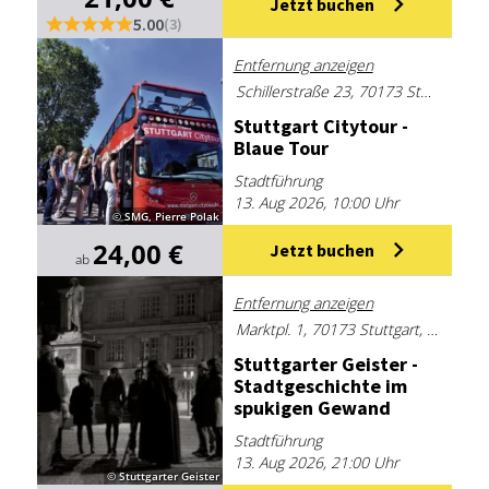
Jetzt buchen
5.00
(3)
Entfernung anzeigen
Schillerstraße 23, 70173 Stuttgart
Stutt­gart Ci­ty­tour -
Blaue Tour
Stadtführung
13. Aug 2026, 10:00 Uhr
© SMG, Pierre Polak
24,00 €
Jetzt buchen
ab
Entfernung anzeigen
Marktpl. 1, 70173 Stuttgart, Deutschland
Stutt­gar­ter Geis­ter -
Stadt­ge­schich­te im
spu­ki­gen Ge­wand
Stadtführung
13. Aug 2026, 21:00 Uhr
© Stuttgarter Geister