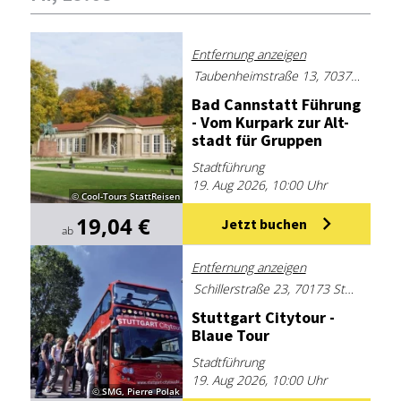
Entfernung anzeigen
Taubenheimstraße 13, 70372 Stuttgart, Deutschland
Bad Cann­statt Füh­rung
- Vom Kur­park zur Alt­
stadt für Grup­pen
Stadtführung
19. Aug 2026, 10:00 Uhr
© Cool-Tours StattReisen
19,04 €
Jetzt buchen
ab
Entfernung anzeigen
Schillerstraße 23, 70173 Stuttgart
Stutt­gart Ci­ty­tour -
Blaue Tour
Stadtführung
19. Aug 2026, 10:00 Uhr
© SMG, Pierre Polak