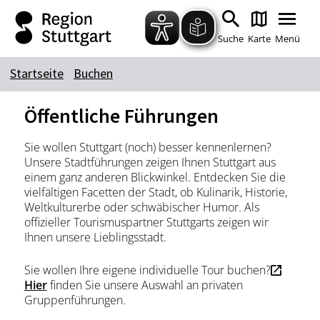
Zum Hauptinhalt springen
Zur Suche springen
Zur Hauptnavigation
Zum Footer springen
Suche
Karte
Menü
Startseite
Buchen
Suchbegriff
Öffentliche Führungen
Sie wollen Stuttgart (noch) besser kennenlernen?
Das könnte Sie interessieren
Unsere Stadtführungen zeigen Ihnen Stuttgart aus
einem ganz anderen Blickwinkel. Entdecken Sie die
Stadtführungen
Tickets
vielfältigen Facetten der Stadt, ob Kulinarik, Historie,
Citytour
Übernachtung
Weltkulturerbe oder schwäbischer Humor. Als
offizieller Tourismuspartner Stuttgarts zeigen wir
Erlebnisse
Essen & Trinken
Ihnen unsere Lieblingsstadt.
Wein
Automobil
Sie wollen Ihre eigene individuelle Tour buchen?
Kultur
Feste & Highlights
Hier
finden Sie unsere Auswahl an privaten
Gruppenführungen.