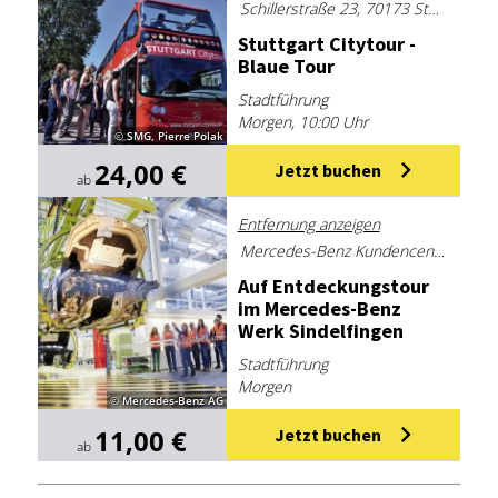
Schillerstraße 23, 70173 Stuttgart
Stutt­gart Ci­ty­tour -
Blaue Tour
Stadtführung
Morgen, 10:00 Uhr
© SMG, Pierre Polak
24,00 €
Jetzt buchen
ab
Entfernung anzeigen
Mercedes-Benz Kundencenter Sindelfingen
Auf Ent­de­ckungs­tour
im Mer­ce­des-Benz
Werk Sin­del­fin­gen
Stadtführung
Morgen
© Mercedes-Benz AG
11,00 €
Jetzt buchen
ab