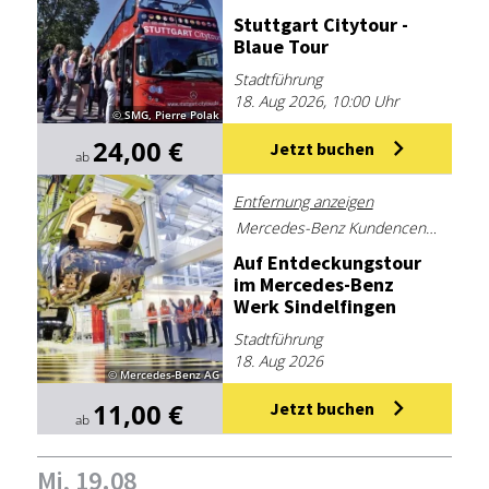
Stutt­gart Ci­ty­tour -
Blaue Tour
Stadtführung
18. Aug 2026, 10:00 Uhr
© SMG, Pierre Polak
24,00 €
Jetzt buchen
ab
Entfernung anzeigen
Mercedes-Benz Kundencenter Sindelfingen
Auf Ent­de­ckungs­tour
im Mer­ce­des-Benz
Werk Sin­del­fin­gen
Stadtführung
18. Aug 2026
© Mercedes-Benz AG
11,00 €
Jetzt buchen
ab
Mi, 19.08