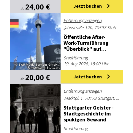
24,00 €
Jetzt buchen
ab
Entfernung anzeigen
Jahnstraße 120, 70597 Stuttgart, Deutschland
Öf­fent­li­che Af­ter-
Work-Turm­füh­rung
"Über­blick" auf
Deutsch am Mitt­woch
Stadtführung
19. Aug 2026, 18:00 Uhr
© SWR Media Services GmbH /
Fernsehturm Stuttgart
20,00 €
Jetzt buchen
ab
Entfernung anzeigen
Marktpl. 1, 70173 Stuttgart, Deutschland
Stutt­gar­ter Geis­ter -
Stadt­ge­schich­te im
spu­ki­gen Ge­wand
Stadtführung