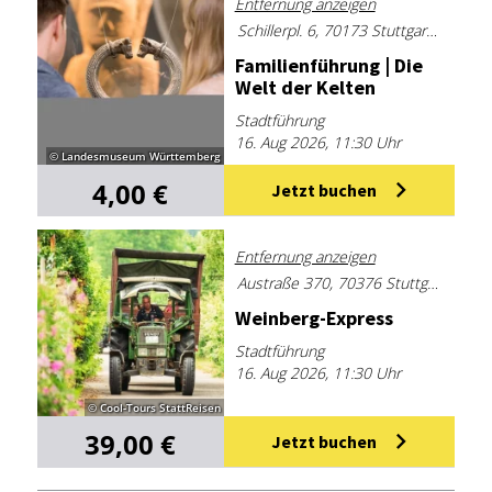
Entfernung anzeigen
Schillerpl. 6, 70173 Stuttgart, Deutschland
Fa­mi­li­en­füh­rung | Die
Welt der Kel­ten
Stadtführung
16. Aug 2026, 11:30 Uhr
© Landesmuseum Württemberg
4,00 €
Jetzt buchen
Entfernung anzeigen
Austraße 370, 70376 Stuttgart, Deutschland
Wein­berg-Ex­press
Stadtführung
16. Aug 2026, 11:30 Uhr
© Cool-Tours StattReisen
39,00 €
Jetzt buchen