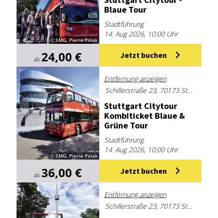
Blaue Tour
Stadtführung
14. Aug 2026, 10:00 Uhr
© SMG, Pierre Polak
24,00 €
Jetzt buchen
ab
Entfernung anzeigen
Schillerstraße 23, 70173 Stuttgart
Stutt­gart Ci­ty­tour
Kom­bi­ti­cket Blaue &
Grü­ne Tour
Stadtführung
14. Aug 2026, 10:00 Uhr
© SMG, Pierre Polak
36,00 €
Jetzt buchen
ab
Entfernung anzeigen
Schillerstraße 23, 70173 Stuttgart