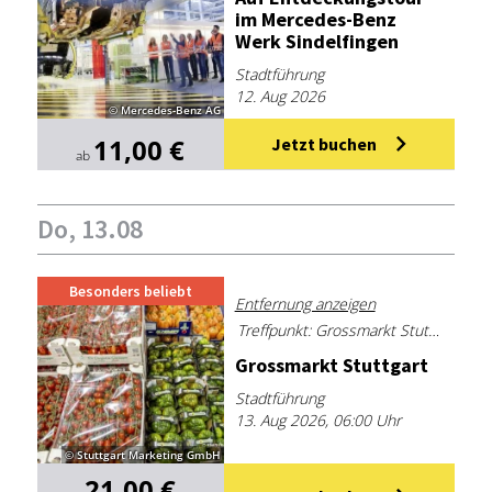
im Mer­ce­des-Benz
Werk Sin­del­fin­gen
Stadtführung
12. Aug 2026
© Mercedes-Benz AG
11,00 €
Jetzt buchen
ab
Do, 13.08
Besonders beliebt
Entfernung anzeigen
Treffpunkt: Grossmarkt Stuttgart, Langwiesenweg 30, 70327 Stuttgart, Pforte
Gross­markt Stutt­gart
Stadtführung
13. Aug 2026, 06:00 Uhr
© Stuttgart Marketing GmbH
21,00 €