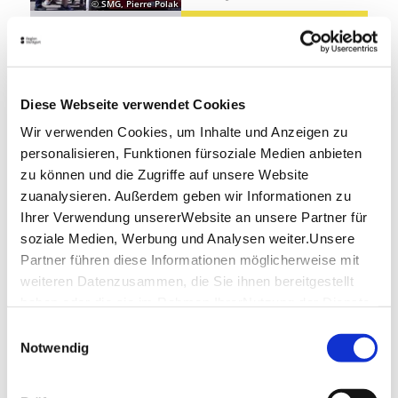
© SMG, Pierre Polak
24,00 €
Jetzt buchen
ab
Entfernung anzeigen
Diese Webseite verwendet Cookies
Schillerstraße 23, 70173 Stuttgart
Stutt­gart Ci­ty­tour
Wir verwenden Cookies, um Inhalte und Anzeigen zu
Kom­bi­ti­cket Blaue &
personalisieren, Funktionen fürsoziale Medien anbieten
Grü­ne Tour
zu können und die Zugriffe auf unsere Website
Stadtführung
zuanalysieren. Außerdem geben wir Informationen zu
15. Aug 2026, 10:00 Uhr
Ihrer Verwendung unsererWebsite an unsere Partner für
© SMG, Pierre Polak
soziale Medien, Werbung und Analysen weiter.Unsere
36,00 €
Jetzt buchen
Partner führen diese Informationen möglicherweise mit
ab
weiteren Datenzusammen, die Sie ihnen bereitgestellt
Besonders beliebt
Entfernung anzeigen
haben oder die sie im Rahmen IhrerNutzung der Dienste
Schillerstraße 23, 70173 Stuttgart
gesammelt haben.
Einwilligungsauswahl
Stutt­gart Ci­ty­tour
Impressum
|
Datenschutzerklärung
Notwendig
Kom­bi­ti­cket Blaue
Tour & Wein­tour