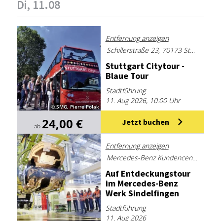
Di, 11.08
Entfernung anzeigen
Schillerstraße 23, 70173 Stuttgart
Stutt­gart Ci­ty­tour -
Blaue Tour
Stadtführung
11. Aug 2026, 10:00 Uhr
© SMG, Pierre Polak
24,00 €
Jetzt buchen
ab
Entfernung anzeigen
Mercedes-Benz Kundencenter Sindelfingen
Auf Ent­de­ckungs­tour
im Mer­ce­des-Benz
Werk Sin­del­fin­gen
Stadtführung
11. Aug 2026