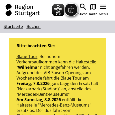
Zum Hauptinhalt springen
Zur Suche springen
Zur Hauptnavigation
Zum Footer springen
Suche
Karte
Menü
Startseite
Buchen
Suchbegriff
Bitte beachten Sie:
Das könnte Sie interessieren
Blaue Tour
: Bei hohem
Verkehrsaufkommen kann die Haltestelle
Stadtführungen
Tickets
"
Wilhelma
" nicht angefahren werden.
Aufgrund des VfB-Saison Openings am
Citytour
Übernachtung
Wochenende fährt die Blaue Tour am
Erlebnisse
Essen & Trinken
Freitag, 7.8.2026
ganztägig den Ersatzhalt
"Neckarpark (Stadion)" an, anstelle des
Wein
Automobil
"Mercedes-Benz-Museums".
Kultur
Feste & Highlights
Am Samstag, 8.8.2026
entfällt die
Haltestelle "Mercedes-Benz-Museums"
ersatzlos. Der Bus fährt vom