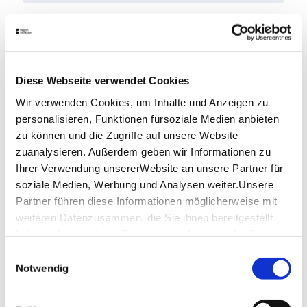
Diese Webseite verwendet Cookies
Wir verwenden Cookies, um Inhalte und Anzeigen zu
personalisieren, Funktionen fürsoziale Medien anbieten
zu können und die Zugriffe auf unsere Website
zuanalysieren. Außerdem geben wir Informationen zu
Ihrer Verwendung unsererWebsite an unsere Partner für
soziale Medien, Werbung und Analysen weiter.Unsere
Partner führen diese Informationen möglicherweise mit
weiteren Datenzusammen, die Sie ihnen bereitgestellt
haben oder die sie im Rahmen IhrerNutzung der Dienste
gesammelt haben.
Einwilligungsauswahl
Stuttgart Citytour Hop On Hop off 24h
Impressum
|
Datenschutzerklärung
Notwendig
Kombiticket Blaue Tour & Weintour
SCHILLERSTRASSE 23, 70173 STUTTGART, DEUTSCHLAND