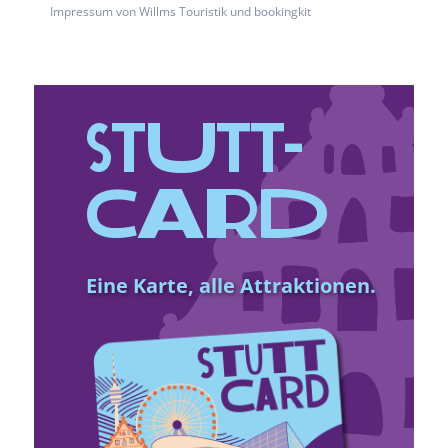
Impressum von Willms Touristik und bookingkit
Stutt­
Card
Eine Karte, alle Attraktionen.