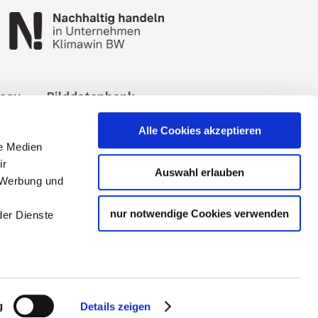
reau
Bilddatenbank
okies
Impressum
Alle Cookies akzeptieren
le Medien
ir
Auswahl erlauben
, Werbung und
nur notwendige Cookies verwenden
der Dienste
 Tourismuspartners der
g
Details zeigen