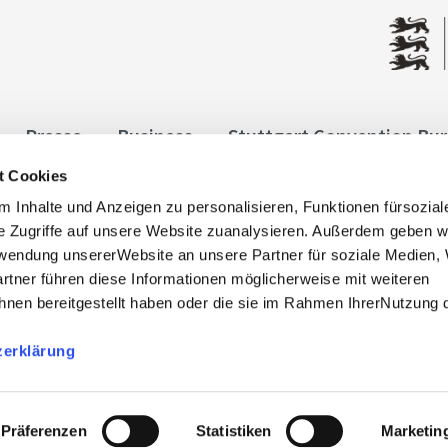
Presse
Business
Stuttgart Convention Bu
t Cookies
ngen
Datenschutz
Widerruf
Kontakt
Co
 Inhalte und Anzeigen zu personalisieren, Funktionen fürsozia
it
e Zugriffe auf unsere Website zuanalysieren. Außerdem geben w
rwendung unsererWebsite an unsere Partner für soziale Medien
rtner führen diese Informationen möglicherweise mit weiteren
nen bereitgestellt haben oder die sie im Rahmen IhrerNutzung 
zerklärung
, info@stuttgart-tourist.de
bnisregion-stuttgart.de sind die offiziellen Websites des
der Regio Stuttgart Marketing- und Tourismus GmbH.
Präferenzen
Statistiken
Marketin