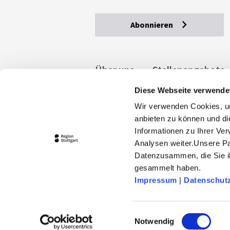
Abonnieren
Über uns
Stellenangebote
Diese Webseite verwende
Allgemeine Geschäftsbedingu
Wir verwenden Cookies, um
stuttgart.de
Barrierefreihe
anbieten zu können und di
Informationen zu Ihrer Ve
Analysen weiter.Unsere Pa
Datenzusammen, die Sie ih
gesammelt haben.
Impressum
|
Datenschut
© 2026 Stuttgart-Marketing GmbH
stuttgart-tourist.de und www.erle
Einwilligungsauswahl
Landeshauptstadt Stuttgart und 
Notwendig