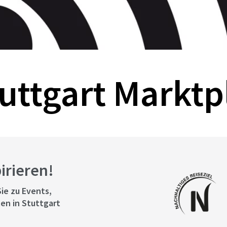
ttgart Marktp
pirieren!
ie zu Events,
en in Stuttgart