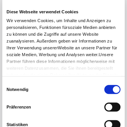
Mit unserem Newsletter bleiben Sie zu Events,
Diese Webseite verwendet Cookies
Highlights und aktuellen Angeboten in
Wir verwenden Cookies, um Inhalte und Anzeigen zu
Stuttgart und Region immer up-to-date.
personalisieren, Funktionen fürsoziale Medien anbieten
zu können und die Zugriffe auf unsere Website
zuanalysieren. Außerdem geben wir Informationen zu
Abonnieren
Ihrer Verwendung unsererWebsite an unsere Partner für
soziale Medien, Werbung und Analysen weiter.Unsere
Partner führen diese Informationen möglicherweise mit
weiteren Datenzusammen, die Sie ihnen bereitgestellt
Über uns
haben oder die sie im Rahmen IhrerNutzung der Dienste
Stellenangebote
gesammelt haben.
Einwilligungsauswahl
Presse
Impressum
|
Datenschutzerklärung
Notwendig
Business
Stuttgart Convention Bureau
Präferenzen
Bilddatenbank
Allgemeine Geschäftsbedingungen
Statistiken