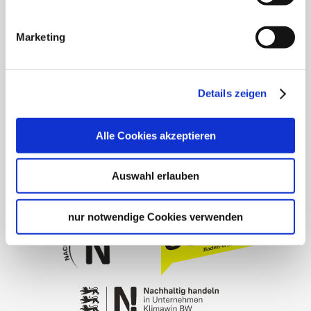
Datenschutz
Widerruf
Marketing
Kontakt
Cookies
Impressum
Details zeigen
stuttgart.de
Barrierefreiheit
Alle Cookies akzeptieren
Auswahl erlauben
nur notwendige Cookies verwenden