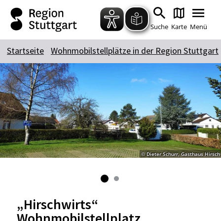
Zum Hauptinhalt springen
Zur Suche springen
Zur Hauptnavigation
Zum Footer springen
Suche
Karte
Menü
Startseite
Wohnmobilstellplätze in der Region Stuttgart
Suchbegriff
Das könnte Sie interessieren
Stadtführungen
Tickets
Citytour
Übernachtung
© Dieter Schurr, Gasthaus Hirsch
Erlebnisse
Essen & Trinken
Wein
Automobil
Kultur
Feste & Highlights
„Hirschwirts“
Wohnmobilstellplatz