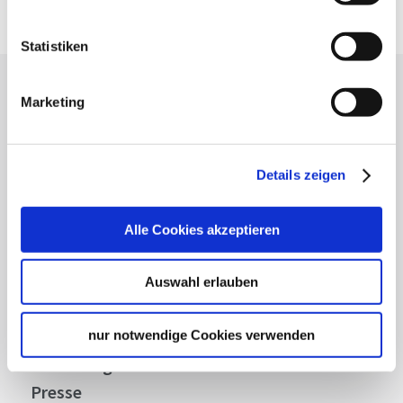
Google Maps Route
Statistiken
Lassen Sie sich inspirieren!
Marketing
Mit unserem Newsletter bleiben Sie zu Events,
Highlights und aktuellen Angeboten in
Stuttgart und Region immer up-to-date.
Details zeigen
Alle Cookies akzeptieren
Abonnieren
Auswahl erlauben
Über uns
nur notwendige Cookies verwenden
Stellenangebote
Presse