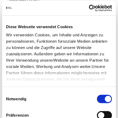
Wangener Straße 38
73614 Schorndorf-Oberberken
Telefon: +49(0)7181 3037 oder 931701
Lage & Kontakt
Diese Webseite verwendet Cookies
Wir verwenden Cookies, um Inhalte und Anzeigen zu
Gasthaus Hirsch
personalisieren, Funktionen fürsoziale Medien anbieten
Wangener Straße 38
73614 Schorndorf-Oberberken
zu können und die Zugriffe auf unsere Website
zuanalysieren. Außerdem geben wir Informationen zu
Telefon:
+49 (0)7181 3037
Ihrer Verwendung unsererWebsite an unsere Partner für
soziale Medien, Werbung und Analysen weiter.Unsere
Partner führen diese Informationen möglicherweise mit
Planen Sie Ihre Anreise
weiteren Datenzusammen, die Sie ihnen bereitgestellt
Verkehrs- und Tarifverbund Stuttgart GmbH
haben oder die sie im Rahmen IhrerNutzung der Dienste
Fahrplanauskunft des VVS
gesammelt haben.
Einwilligungsauswahl
Deutsche Bahn AG
Impressum
|
Datenschutzerklärung
Notwendig
Fahrplanauskunft der DB
Google Maps
Präferenzen