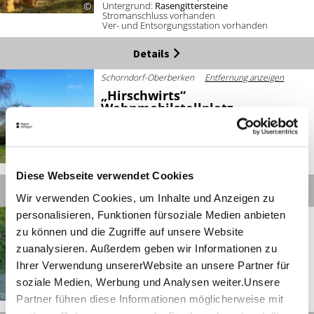
Wohnmobilstellplätzen für den Pilotraum
Untergrund:
Rasengittersteine
©
Stromanschluss vorhanden
Murr/Bottwartal wurden Qualitätskriterien in drei
Ver- und Entsorgungsstation vorhanden
Kategorien entwickelt:
Details
Kategorie Komfort:
zentrale und vollständig
ausgestattete Reisemobilhäfen
Schorndorf-Oberberken
Entfernung anzeigen
„Hirschwirts“
Wohnmobilstellplatz
Kategorie Regio Standard:
Stellplätze mit etwas
Infrastuktur, landschaftlich attraktiv oder ruhig und
Anzahl Wohnmobilstellplätze:
2
attraktiv gelegen in Kommunen
Untergrund:
Schotterrasen
Stromanschluss vorhanden
©
Ver- und Entsorgungsstation vorhanden
Kategorie Regio Basic:
einfache Naturstellplätze im
Diese Webseite verwendet Cookies
Grünen oder einfache, attraktive, ruhig gelegene
Details
Wir verwenden Cookies, um Inhalte und Anzeigen zu
Stellplätze in Kommunen.
personalisieren, Funktionen fürsoziale Medien anbieten
Schorndorf
Entfernung anzeigen
Wohnmobilstellplatz Oskar
zu können und die Zugriffe auf unsere Website
Die im Rahmen dieses Projektes zertifizierten
Frech Seebad
Stellplätze sind besonders gekennzeichnet.
zuanalysieren. Außerdem geben wir Informationen zu
Ihrer Verwendung unsererWebsite an unsere Partner für
Anzahl Wohnmobilstellplätze:
5
Wir wünschen Ihnen viel Spaß bei Ihrem Aufenthalt in
Untergrund:
Asphalt
soziale Medien, Werbung und Analysen weiter.Unsere
Stromanschluss vorhanden
©
der wohnmobilfreundlichen Region Stuttgart.
Partner führen diese Informationen möglicherweise mit
Ver- und Entsorgungsstation vorhanden