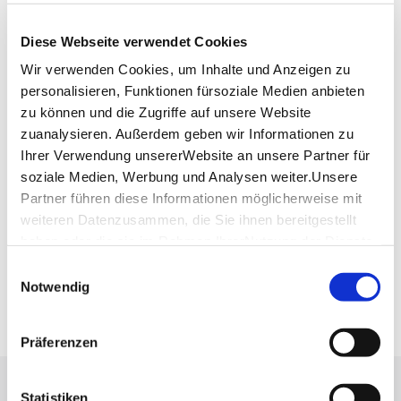
70376 Stuttgart
Diese Webseite verwendet Cookies
Telefon:
+49 (0)711 549 81 05
Mail:
info@boulevaerle.de
Wir verwenden Cookies, um Inhalte und Anzeigen zu
personalisieren, Funktionen fürsoziale Medien anbieten
Website:
www.boulevaerle.de
zu können und die Zugriffe auf unsere Website
zuanalysieren. Außerdem geben wir Informationen zu
Ihrer Verwendung unsererWebsite an unsere Partner für
Planen Sie Ihre Anreise
soziale Medien, Werbung und Analysen weiter.Unsere
Verkehrs- und Tarifverbund Stuttgart GmbH
Partner führen diese Informationen möglicherweise mit
Fahrplanauskunft des VVS
weiteren Datenzusammen, die Sie ihnen bereitgestellt
Deutsche Bahn AG
haben oder die sie im Rahmen IhrerNutzung der Dienste
Fahrplanauskunft der DB
gesammelt haben.
Einwilligungsauswahl
Google Maps
Impressum
|
Datenschutzerklärung
Notwendig
Google Maps Route
Präferenzen
Lassen Sie sich inspirieren!
Statistiken