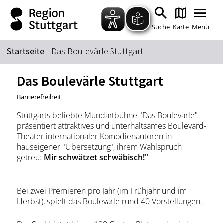
Zum Hauptinhalt springen
Zur Suche springen
Zur Hauptnavigation
Zum Footer springen
Suche
Karte
Menü
Startseite
Das Boulevärle Stuttgart
Suchbegriff
Das Boulevärle Stuttgart
Barrierefreiheit
Das könnte Sie interessieren
Stuttgarts beliebte Mundartbühne "Das Boulevärle"
präsentiert attraktives und unterhaltsames Boulevard-
Stadtführungen
Tickets
Theater internationaler Komödienautoren in
Citytour
Übernachtung
hauseigener "Übersetzung", ihrem Wahlspruch
getreu:
Mir schwätzet schwäbisch!"
Erlebnisse
Essen & Trinken
Wein
Automobil
Bei zwei Premieren pro Jahr (im Frühjahr und im
Kultur
Feste & Highlights
Herbst), spielt das Boulevärle rund 40 Vorstellungen.