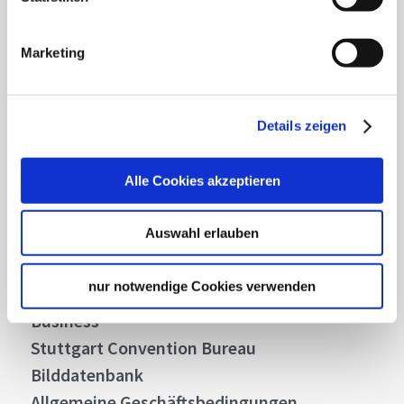
Mit unserem Newsletter bleiben Sie zu Events,
Marketing
Highlights und aktuellen Angeboten in
Stuttgart und Region immer up-to-date.
Details zeigen
Abonnieren
Alle Cookies akzeptieren
Auswahl erlauben
Über uns
Stellenangebote
nur notwendige Cookies verwenden
Presse
Business
Stuttgart Convention Bureau
Bilddatenbank
Allgemeine Geschäftsbedingungen