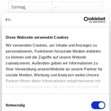
Sonntag
-
Öffnungszeiten von Google
Lage & Kontakt
Diese Webseite verwendet Cookies
Brother Louis
Filderstraße 61
Wir verwenden Cookies, um Inhalte und Anzeigen zu
70180 Stuttgart
personalisieren, Funktionen fürsoziale Medien anbieten
zu können und die Zugriffe auf unsere Website
Telefon:
0711 91275179
zuanalysieren. Außerdem geben wir Informationen zu
Website:
brother-louis.de
Ihrer Verwendung unsererWebsite an unsere Partner für
soziale Medien, Werbung und Analysen weiter.Unsere
Partner führen diese Informationen möglicherweise mit
weiteren Datenzusammen, die Sie ihnen bereitgestellt
haben oder die sie im Rahmen IhrerNutzung der Dienste
Planen Sie Ihre Anreise
gesammelt haben.
Einwilligungsauswahl
Verkehrs- und Tarifverbund Stuttgart GmbH
Impressum
|
Datenschutzerklärung
Notwendig
Fahrplanauskunft des VVS