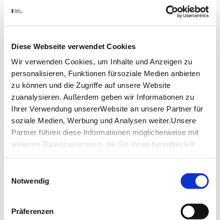
Wasserspiele
sind Brunnenanlagen, bei denen über
eine Wasservorhaltekammer das Brunnenwasser per
Umwälzpumpe im Kreis bewegt wird. Dieses Wasser,
Brauchwasser genannt, ist nicht zum Trinken
geeignet.
Diese Webseite verwendet Cookies
Lage & Kontakt
Wir verwenden Cookies, um Inhalte und Anzeigen zu
personalisieren, Funktionen fürsoziale Medien anbieten
Garten-, Friedhofs- und Forstamt
zu können und die Zugriffe auf unsere Website
Heumadener Straße 110
zuanalysieren. Außerdem geben wir Informationen zu
70329 Stuttgart
Ihrer Verwendung unsererWebsite an unsere Partner für
soziale Medien, Werbung und Analysen weiter.Unsere
Partner führen diese Informationen möglicherweise mit
Planen Sie Ihre Anreise
weiteren Datenzusammen, die Sie ihnen bereitgestellt
Verkehrs- und Tarifverbund Stuttgart GmbH
haben oder die sie im Rahmen IhrerNutzung der Dienste
Fahrplanauskunft des VVS
gesammelt haben.
Einwilligungsauswahl
Deutsche Bahn AG
Impressum
|
Datenschutzerklärung
Notwendig
Fahrplanauskunft der DB
Google Maps
Präferenzen
Google Maps Route