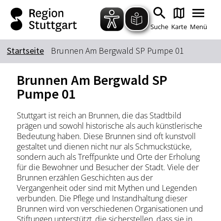
Zum Hauptinhalt springen
Zur Suche springen
Zur Hauptnavigation
Zum Footer springen
Suche
Karte
Menü
Startseite
Brunnen Am Bergwald SP Pumpe 01
Suchbegriff
Brunnen Am Bergwald SP
Pumpe 01
Das könnte Sie interessieren
Stuttgart ist reich an Brunnen, die das Stadtbild
prägen und sowohl historische als auch künstlerische
Stadtführungen
Tickets
Bedeutung haben. Diese Brunnen sind oft kunstvoll
Citytour
Übernachtung
gestaltet und dienen nicht nur als Schmuckstücke,
sondern auch als Treffpunkte und Orte der Erholung
Erlebnisse
Essen & Trinken
für die Bewohner und Besucher der Stadt. Viele der
Wein
Automobil
Brunnen erzählen Geschichten aus der
Vergangenheit oder sind mit Mythen und Legenden
Kultur
Feste & Highlights
verbunden. Die Pflege und Instandhaltung dieser
Brunnen wird von verschiedenen Organisationen und
Stiftungen unterstützt, die sicherstellen, dass sie in