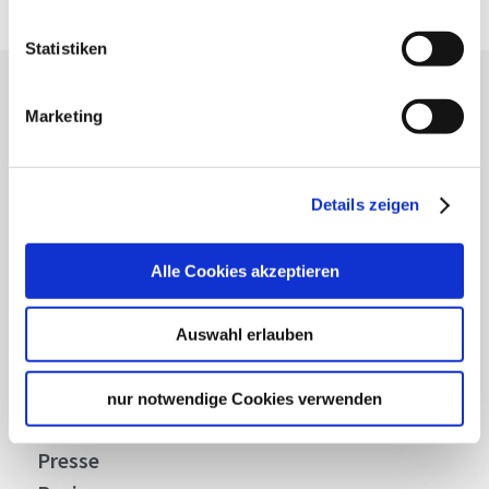
Statistiken
Lassen Sie sich inspirieren!
Marketing
Mit unserem Newsletter bleiben Sie zu Events,
Highlights und aktuellen Angeboten in
Stuttgart und Region immer up-to-date.
Details zeigen
Alle Cookies akzeptieren
Abonnieren
Auswahl erlauben
Über uns
nur notwendige Cookies verwenden
Stellenangebote
Presse