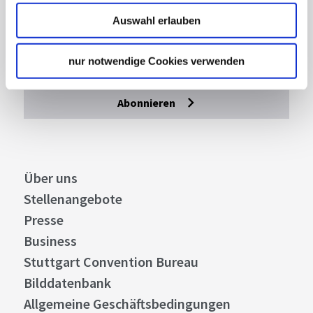
Mit unserem Newsletter bleiben Sie zu Events,
Auswahl erlauben
Highlights und aktuellen Angeboten in
Stuttgart und Region immer up-to-date.
nur notwendige Cookies verwenden
Abonnieren
Über uns
Stellenangebote
Presse
Business
Stuttgart Convention Bureau
Bilddatenbank
Allgemeine Geschäftsbedingungen