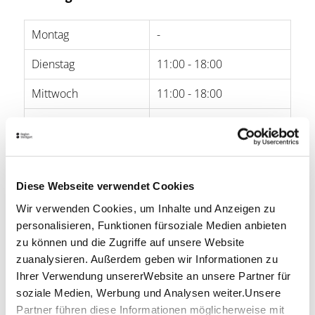
Montag
-
Dienstag
11:00 - 18:00
Mittwoch
11:00 - 18:00
Donnerstag
11:00 - 18:00
Freitag
11:00 - 18:00
Samstag
11:00 - 18:00
Diese Webseite verwendet Cookies
Wir verwenden Cookies, um Inhalte und Anzeigen zu
Sonntag
-
personalisieren, Funktionen fürsoziale Medien anbieten
zu können und die Zugriffe auf unsere Website
Öffnungszeiten von Google
zuanalysieren. Außerdem geben wir Informationen zu
Ihrer Verwendung unsererWebsite an unsere Partner für
Lage & Kontakt
soziale Medien, Werbung und Analysen weiter.Unsere
Erlkoenig
Partner führen diese Informationen möglicherweise mit